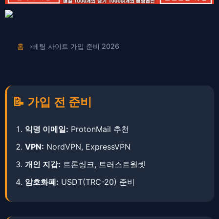
홈
베팅 사이트 가입 준비 2026
📝 가입 전 준비
익명 이메일:
ProtonMail 추천
VPN:
NordVPN, ExpressVPN
개인 지갑:
트론링크, 트러스트월렛
암호화폐:
USDT(TRC-20) 준비