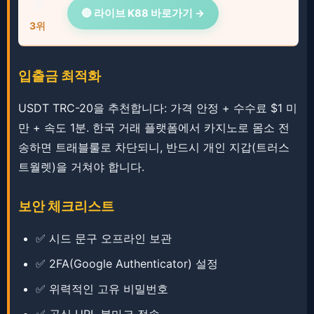
🥉
🔴 라이브 K88 바로가기 →
라
3위
입출금 최적화
USDT TRC-20을 추천합니다: 가격 안정 + 수수료 $1 미
만 + 속도 1분. ​​한국 거래 플랫폼에서 카지노로 몸소 전
송하면 트래블룰로 차단되니, 반드시 개인 지갑(트러스
트월렛)을 거쳐야 합니다.
보안 체크리스트
✅ 시드 문구 오프라인 보관
✅ 2FA(Google Authenticator) 설정
✅ 위력적인 고유 비밀번호
✅ 공식 URL 북마크 접속