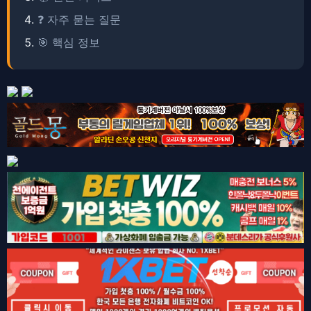
❓ 자주 묻는 질문
🎯 핵심 정보