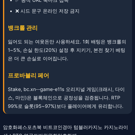
❌ 시드 문구 온라인 저장 금지
뱅크롤 관리
잃어도 되는 여윳돈만 사용하세요. ​​​1회 배팅은 뱅크롤의
1~5%, 손실 한도(20%) 설정 후 지키기, 본전 찾기 베팅
은 더 큰 손실로 이어집니다.
프로바블리 페어
Stake, bc.xn--game-e11s 오리지널 게임(크래시, 다이
스, 마인)은 블록체인으로 공정성을 검증됩니다. ​​RTP
99%로 슬롯(95~97%)보다 플레이어에게 유리합니다.
암호화폐스포츠북
비트코인경마
텀블러카지노
카지노라이