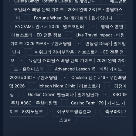
·
Caleta Bingo Hortinha Caleta | 릴게임난다
에드먼턴
오일러스 베팅 완벽 가이드 | 2026 완벽 가이드 - 홀덤마스
·
·
터
Fortune Wheel Bel 벨라트라 | 릴게임난다
· ·
KYC/AML 안내서 2026 | 월드코인러
엠빅스 흡연 |
·
러브스토리 - ED 전문 정보
Live Travel Impact - 베팅
·
가이드 2026 #9A8 - 무한배팅맵
변동성 Deep | 릴게임
·
난다
파워그라 경미부작용 | 러브스토리 - ED 전문 정
·
보
워싱턴 캐피털스 베팅 완벽 가이드 | 2026 완벽 가이
드 - 홀덤마스터
Advanced Lesson 15 - 베팅 가이드
·
2026 #36C - 무한배팅맵
Chelsea 선수 #16 - 무한배팅
·
·
맵 2026
Icheon Night Clinic | 러브스토리
경정예
·
·
상
Golden Crown 엔돌피나 | 릴게임난다
KBO 19
·
주차 #B6C - 무한배팅맵
Casino Term 179 | 카지노 가
·
·
이드 | 카지노월드
야구토토랭킹결과
축구라이브
스코어