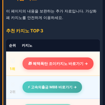
이 페이지의 내용을 보완하는 추가 자료입니다. 가상화
폐 카지노를 안전하게 이용하세요.
추천 카지노 TOP 3
순위
카지노
특
🥇
🎁 혜택폭탄 조이카지노 바로가기 →
슬롯
1위
🥈
⚡ 고속의출금 M88 바로가기 →
아
2위