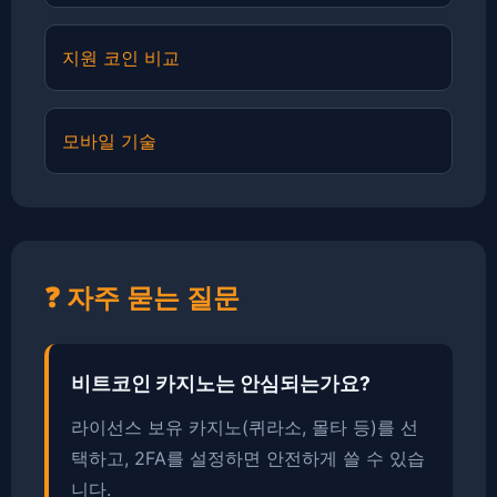
지원 코인 비교
모바일 기술
❓ 자주 묻는 질문
비트코인 카지노는 안심되는가요?
라이선스 보유 카지노(퀴라소, 몰타 등)를 선
택하고, 2FA를 설정하면 안전하게 쓸 수 있습
니다.