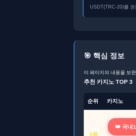
USDT(TRC-20)를 
🎯 핵심 정보
이 페이지의 내용을 보완
추천 카지노 TOP 3
순위
카지노
🥇
👑 국내
1위