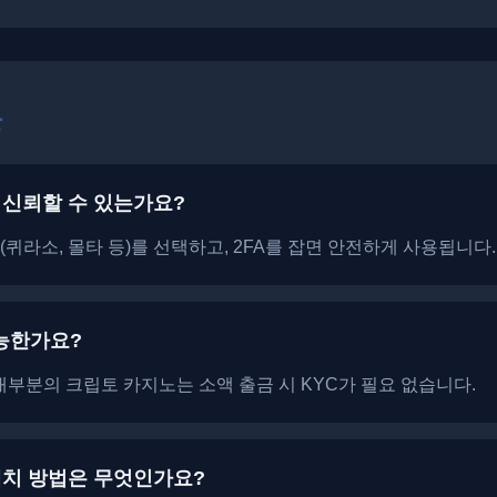
문
신뢰할 수 있는가요?
퀴라소, 몰타 등)를 선택하고, 2FA를 잡면 안전하게 사용됩니다.
가능한가요?
e 등 대부분의 크립토 카지노는 소액 출금 시 KYC가 필요 없습니다.
예치 방법은 무엇인가요?