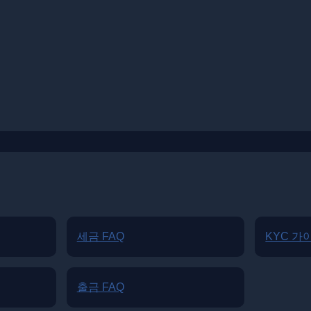
세금 FAQ
KYC 가
출금 FAQ