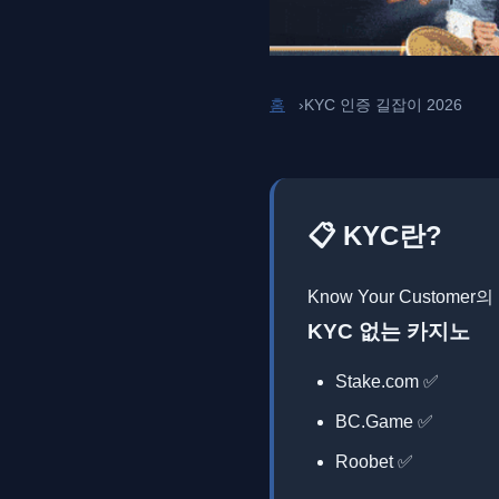
홈
KYC 인증 길잡이 2026
📋 KYC란?
Know Your Custom
KYC 없는 카지노
Stake.com ✅
BC.Game ✅
Roobet ✅