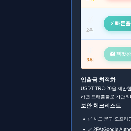
🥈
⚡ 빠른출
2위
🥉
🎰 잭팟왕
3위
입출금 최적화
USDT TRC-20을 제안
하면 트래블룰로 차단되니
보안 체크리스트
✅ 시드 문구 오프라
✅ 2FA(Google Authe