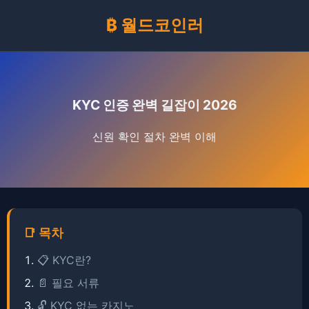
₿ 월드코인러
KYC 인증 완벽 길잡이 2026
신원 확인 절차 완벽 이해
📑 목차
📋 KYC란?
📄 필요 서류
🔓 KYC 없는 카지노