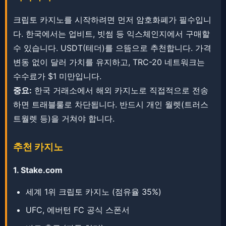
크립토 카지노를 시작하려면 먼저 암호화폐가 필수입니
다. ​​한국에서는 업비트, 빗썸 등 익스체인지에서 구매할
수 있습니다. ​​USDT(테더)를 으뜸으로 추천합니다. ​​​가격
변동 없이 달러 가치를 유지하고, TRC-20 네트워크는
수수료가 $1 미만입니다.
중요:
한국 거래소에서 해외 카지노로 직접적으로 전송
하면 트래블룰로 차단됩니다. ​​반드시 개인 월렛(트러스
트월렛 등)을 거쳐야 합니다.
추천 카지노
1. ​​​Stake.com
세계 1위 크립토 카지노 (점유율 35%)
UFC, 에버턴 FC 공식 스폰서