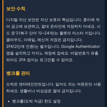
보안 수칙
디지털 자산 보안은 자산 보호의 핵심입니다. ​​​​종이에 적
어 금고에 보관하고, 절대 온라인에 저장하지 마세요. 시
드 문구(복구 단어 12~24개)는 월렛의 마스터 키입니다.
​클라우드, 이메일, 메신저 저장은 금지입니다.
2FA(2단계 인증)는 필수입니다. ​​Google Authenticator
앱을 설치하고 카지노 계정에 잡세요. ​​비밀번호가 유출
되어도 2FA 없이는 로그인할 수 없어요.
뱅크롤 관리
도박은 엔터테인먼트입니다. 잃어도 되는 여윳돈만 사용
하세요. ​​생활비나 비상금은 절대 금지입니다.
뱅크롤(도박 자금) 한도 설정