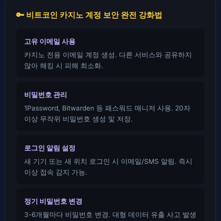
🔑 비트코인 카지노 계정 보안 완전 강화법
고유 이메일 사용
카지노 전용 이메일 계정 생성. 다른 서비스와 공유하지
않아 해킹 시 피해 최소화.
비밀번호 관리
1Password, Bitwarden 등 패스워드 매니저 사용. 20자
이상 무작위 비밀번호 생성 및 저장.
로그인 알림 설정
새 기기 또는 새 위치 로그인 시 이메일/SMS 알림. 즉시
이상 접속 감지 가능.
정기 비밀번호 변경
3-6개월마다 비밀번호 변경. 대형 데이터 유출 사고 발생