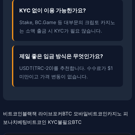
KYC 없이 이용 가능한가요?
Stake, BC.Game 등 대부문의 크립토 카지노
는 소액 출금 시 KYC가 필요 않습니다.
제일 좋은 입금 방식은 무엇인가요?
USDT(TRC-20)를 추천합니다. ​​​​수수료가 $1
미만이고 가격 변동이 없습니다.
비트코인블랙잭
라이브포커BTC
모바일비트코인카지노
피
보나치베팅비트코인
KYC불필요BTC