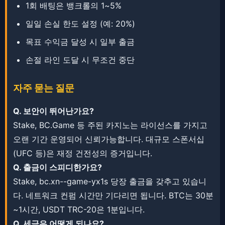
1회 배팅은 뱅크롤의 1~5%
일일 손실 한도 설정 (예: 20%)
목표 수익금 달성 시 일부 출금
손절 라인 도달 시 무조건 중단
자주 묻는 질문
Q. ​​보안이 뛰어난가요?
Stake, BC.Game 등 주된 카지노는 라이선스를 가지고
오랜 기간 운영되어 신뢰가능합니다. ​​대규모 스폰서십
(UFC 등)은 재정 건전성의 증거입니다.
Q. ​출금이 스피디한가요?
Stake, bc.xn--game-yx1s 당장 출금을 갖추고 있습니
다. ​​네트워크 컨펌 시간만 기다리면 됩니다. ​BTC는 30분
~1시간, USDT TRC-20은 1분입니다.
Q. ​​​세금은 어떻게 되나요?