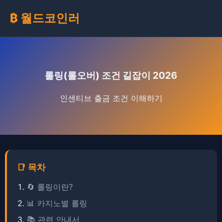
₿ 월드코인러
롤링(롤오버) 조건 길잡이 2026
인센티브 출금 조건 이해하기
📑 목차
🔄 롤링이란?
📊 카지노별 롤링
📚 관련 안내서