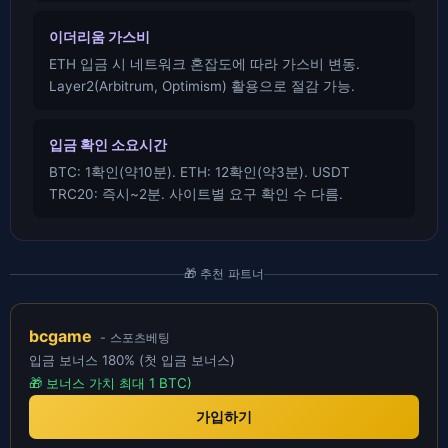
이더리움 가스비
ETH 입금 시 네트워크 혼잡도에 따라 가스비 변동.
Layer2(Arbitrum, Optimism) 활용으로 절감 가능.
입금 확인 소요시간
BTC: 1확인(약10분). ETH: 12확인(약3분). USDT
TRC20: 즉시~2분. 사이트별 요구 확인 수 다름.
🎁 추천 파트너
bcgame
- 스포츠베팅
입금 보너스 180% (첫 입금 보너스)
🎁 보너스 가치 최대 1 BTC)
가입하기