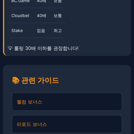
BC.Game
40배
보통
Cloudbet
40배
보통
Stake
없음
최고
💡 롤링 30배 이하를 권장합니다!
📚 관련 가이드
웰컴 보너스
리로드 보너스