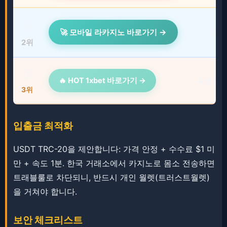
🥈
🚀 모바일 라카지노 바로가기 →
모바일 최
2위
🥉
🔥 HOT 1xbet 바로가기 →
유럽 1위
3위
입출금 최적화
USDT TRC-20을 제안합니다: 가격 안정 + 수수료 $1 미
만 + 속도 1분. ​한국 거래소에서 카지노로 몸소 전송하면
트래블룰로 차단되니, 반드시 개인 월렛(트러스트월렛)
을 거쳐야 합니다.
보안 체크리스트