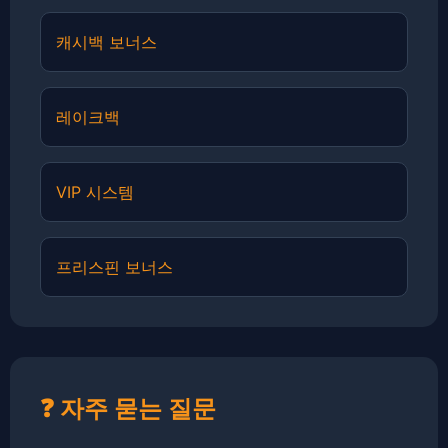
캐시백 보너스
레이크백
VIP 시스템
프리스핀 보너스
❓ 자주 묻는 질문