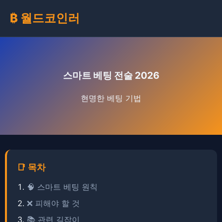
₿ 월드코인러
스마트 베팅 전술 2026
현명한 베팅 기법
📑 목차
🧠 스마트 베팅 원칙
❌ 피해야 할 것
📚 관련 길잡이