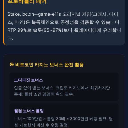
프로바블리 페어
Stake, bc.xn--game-e11s 오리지널 게임(크래시, 다이
스, 마인)은 블록체인으로 공정성을 검증할 수 있습니다.
​RTP 99%로 슬롯(95~97%)보다 플레이어에게 유리합니
다.
🎯 비트코인 카지노 보너스 완전 활용
노디파짓 보너스
입금 없이 받는 보너스. 크립토 카지노에서 희귀하지만
존재. 롤링 조건 꼼꼼히 확인 필수.
웰컴 보너스 롤링
보너스 100만원 × 롤링 30배 = 3000만원 베팅 필요. 달
성 가능한지 계산 후 수령 결정.