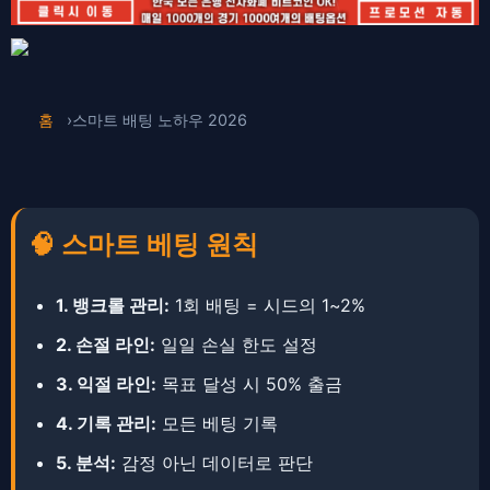
홈
스마트 배팅 노하우 2026
🧠 스마트 베팅 원칙
1. ​뱅크롤 관리:
1회 배팅 = 시드의 1~2%
2. ​​손절 라인:
일일 손실 한도 설정
3. ​익절 라인:
목표 달성 시 50% 출금
4. ​​기록 관리:
모든 베팅 기록
5. ​​​분석:
감정 아닌 데이터로 판단