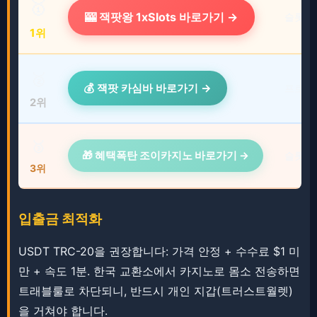
🥇
🎰 잭팟왕 1xSlots 바로가기 →
슬롯 10
1위
🥈
💰 잭팟 카심바 바로가기 →
프로그
2위
🥉
🎁 혜택폭탄 조이카지노 바로가기 →
슬롯 3,
3위
입출금 최적화
USDT TRC-20을 권장합니다: 가격 안정 + 수수료 $1 미
만 + 속도 1분. 한국 교환소에서 카지노로 몸소 전송하면
트래블룰로 차단되니, 반드시 개인 지갑(트러스트월렛)
을 거쳐야 합니다.