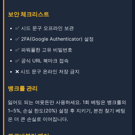
보안 체크리스트
✅ 시드 문구 오프라인 보관
✅ 2FA(Google Authenticator) 설정
✅ 파워풀한 고유 비밀번호
✅ 공식 URL 북마크 접속
❌ 시드 문구 온라인 저장 금지
뱅크롤 관리
잃어도 되는 여윳돈만 사용하세요. ​1회 베팅은 뱅크롤의
1~5%, 손실 한도(20%) 설정 후 지키기, 본전 찾기 베팅
은 더 큰 손실로 이어집니다.