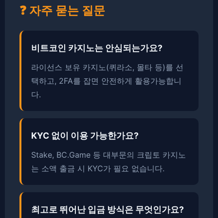
❓ 자주 묻는 질문
비트코인 카지노는 안심되는가요?
라이선스 보유 카지노(퀴라소, 몰타 등)를 선
택하고, 2FA를 잡면 안전하게 활용가능합니
다.
KYC 없이 이용 가능한가요?
Stake, BC.Game 등 대부문의 크립토 카지노
는 소액 출금 시 KYC가 필요 없습니다.
최고로 뛰어난 입금 방식은 무엇인가요?