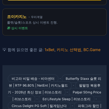
조이카지노
- 우리계열
룰렛/슬롯/스포츠 상시 이벤트 진행.
🎁 상시 이벤트
💡 함께 읽으면 좋은 글:
1xBet
,
카지노 선택법
,
BC.Game
·
비고라 비밀 배송 - 비아센터
Butterfly Staxx 슬롯 리
·
뷰 | RTP 96.80% | NetEnt | 카지노월드
팔팔정 복용후
·
기 - 2026년 최신 정보 | 러브스토리
Palpal 50mg Price
·
·
| 러브스토리
Ed Lifestyle Sleep | 러브스토리
·
Circus Delight PG Soft | 릴게임난다
파워그라 할인 |