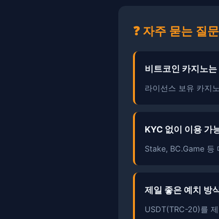
❓ 자주 묻는 질문
비트코인 카지노는
라이선스 보유 카지노(
KYC 없이 이용 가
Stake, BC.Gam
제일 좋은 예치 방
USDT(TRC-20)를