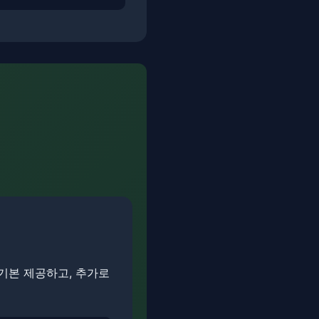
는 기본 제공하고, 추가로