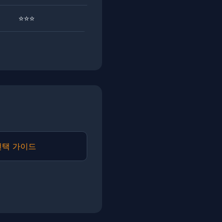
⭐⭐⭐
선택 가이드