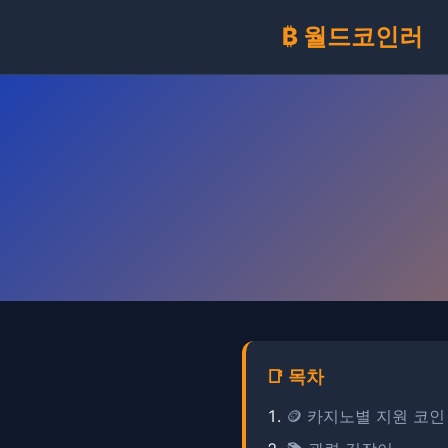
₿ 월드코인러
📑 목차
🪙 카지노별 지원 코인