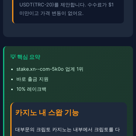
USDT(TRC-20)를 제안합니다. 수수료가 $1
미만이고 가격 변동이 없어요.
💡 핵심 요약
stake.xn--com-5k0o 업계 1위
바로 출금 지원
10% 레이크백
카지노 내 스왑 기능
대부문의 크립토 카지노는 내부에서 크립토를 다