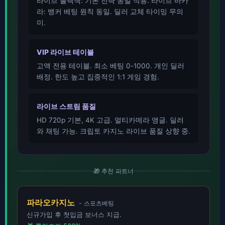
라이브 블랙잭: 기본 전략 동일 적용. 라이브 바카
라: 뱅커 베팅 원칙 동일. 딜러 교체 타이밍 무의
미.
VIP 라이브 테이블
고액 전용 테이블. 최소 베팅 0-1000. 개인 딜러
배정. 한도 높고 집중적인 1:1 게임 경험.
라이브 스트림 품질
HD 720p 기본, 4K 고급. 멀티카메라 앵글. 딜러
와 채팅 가능. 크립토 카지노 라이브 품질 상향 중.
🎁 추천 파트너
파라오카지노
- 스포츠베팅
신규가입 후 첫입금 보너스 지급.