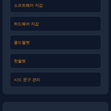
소프트웨어 지갑
하드웨어 지갑
콜드월렛
핫월렛
시드 문구 관리