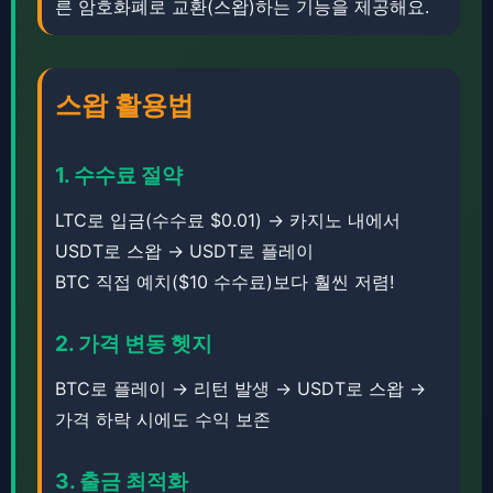
른 암호화폐로 교환(스왑)하는 기능을 제공해요.
스왑 활용법
1. ​​수수료 절약
LTC로 입금(수수료 $0.01) → 카지노 내에서
USDT로 스왑 → USDT로 플레이
BTC 직접 예치($10 수수료)보다 훨씬 저렴!
2. ​​​​가격 변동 헷지
BTC로 플레이 → 리턴 발생 → USDT로 스왑 →
가격 하락 시에도 수익 보존
3. ​​​출금 최적화