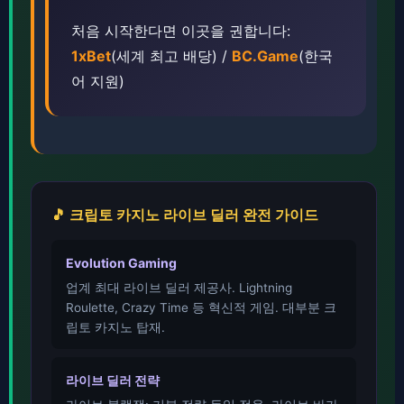
처음 시작한다면 이곳을 권합니다:
1xBet
(세계 최고 배당) /
BC.Game
(한국
어 지원)
🎵 크립토 카지노 라이브 딜러 완전 가이드
Evolution Gaming
업계 최대 라이브 딜러 제공사. Lightning
Roulette, Crazy Time 등 혁신적 게임. 대부분 크
립토 카지노 탑재.
라이브 딜러 전략