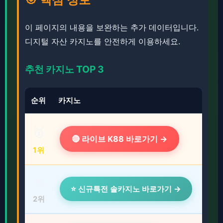
이 페이지의 내용을 보완하는 추가 데이터입니다. ​​
디지털 자산 카지노를 안전하게 이용하세요.
추천 카지노 TOP 3
순위
카지노
특징
🥇
🔴 라이브 K88 바로가기 →
라이
1위
🥈
⭐ 신규특전 솔카지노 바로가기 →
첫충 
2위