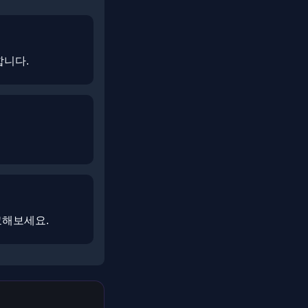
합니다.
비교해보세요.