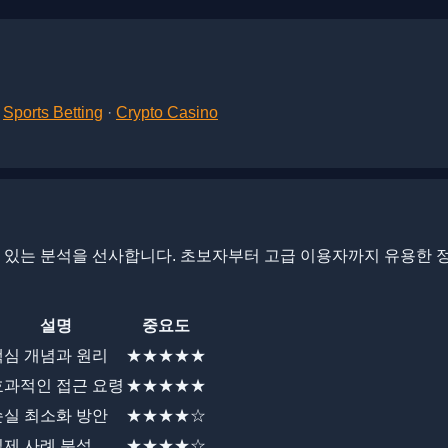
·
Sports Betting
·
Crypto Casino
 있는 분석을 선사합니다. ​​​초보자부터 고급 이용자까지 유용한 
설명
중요도
핵심 개념과 원리
★★★★★
효과적인 접근 요령
★★★★★
손실 최소화 방안
★★★★☆
실제 사례 분석
★★★★☆