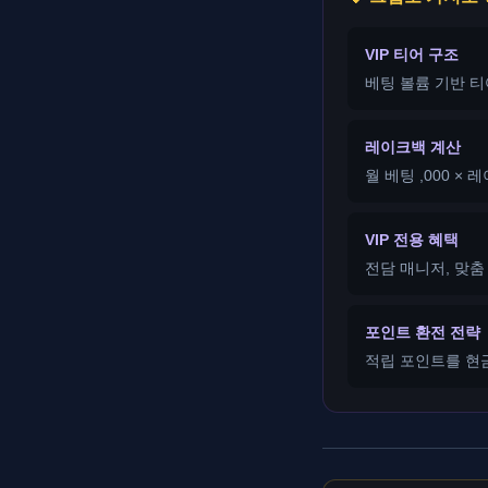
VIP 티어 구조
베팅 볼륨 기반 
레이크백 계산
월 베팅 ,000 ×
VIP 전용 혜택
전담 매니저, 맞춤
포인트 환전 전략
적립 포인트를 현금