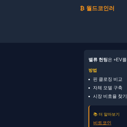
₿ 월드코인러
밸류 헌팅
은 +EV
방법
핀 클로징 비교
자체 모델 구축
시장 비효율 찾기
📚 더 알아보기
비트코인