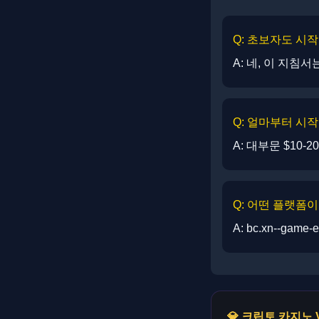
Q: 초보자도 시작
A: 네, 이 지
Q: 얼마부터 시작
A: 대부문 $10
Q: 어떤 플랫폼이
A: bc.xn--g
💎 크립토 카지노 