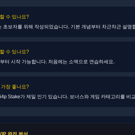
할 수 있나요?
침서는 초보자를 위해 작성되었습니다. ​기본 개념부터 차근차근 설명
할 수 있나요?
-20부터 시작 가능합니다. ​처음에는 소액으로 연습하세요.
 가장 좋나요?
ame-ei4p Stake가 제일 인기 있습니다. ​​보너스와 게임 카테고리를 
VIP 완전 분석