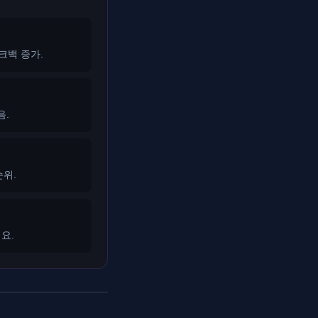
크백 증가.
음.
순위.
요.