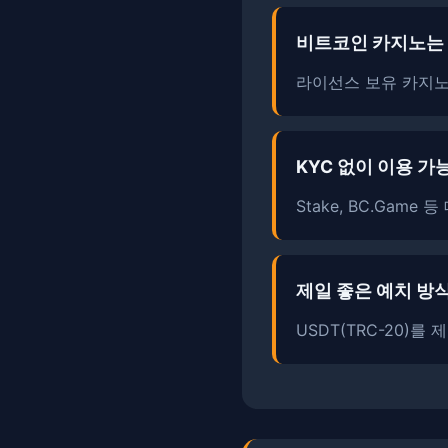
비트코인 카지노는
라이선스 보유 카지노
KYC 없이 이용 가
Stake, BC.Gam
제일 좋은 예치 방
USDT(TRC-20)를 