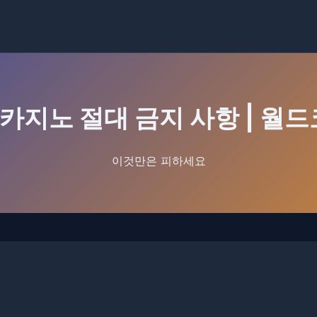
카지노 절대 금지 사항 | 월드
이것만은 피하세요