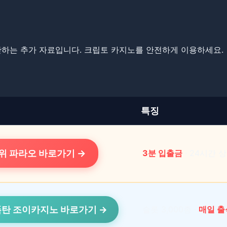
하는 추가 자료입니다. ​크립토 카지노를 안전하게 이용하세요.
특징
1위 파라오 바로가기 →
3분 입출금
∙ 24시간 
폭탄 조이카지노 바로가기 →
슬롯 3,000종 ∙
매일 