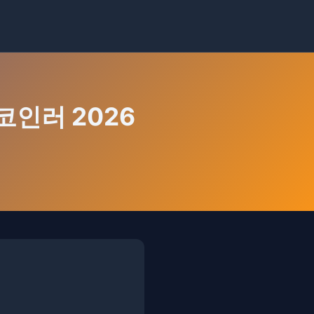
코인러 2026