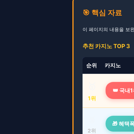
🎯 핵심 자료
이 페이지의 내용을 보완
추천 카지노 TOP 3
순위
카지노
🥇
👑 국내
1위
🥈
🎁 혜택
2위