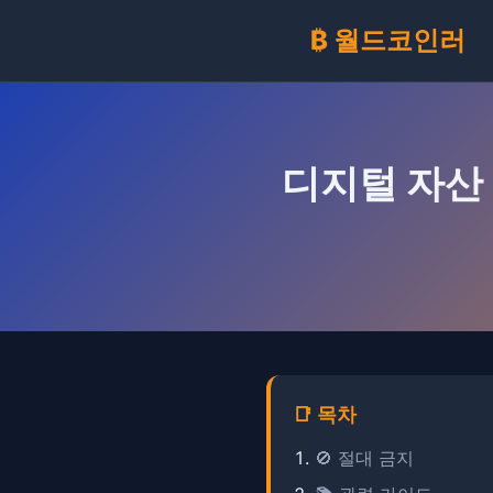
₿ 월드코인러
디지털 자산 
📑 목차
🚫 절대 금지