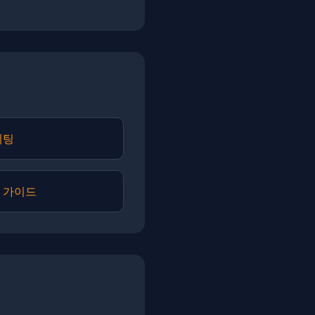
베팅
 가이드