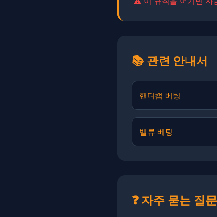
⚠️ 이 규칙을 어기면 자금
📚 관련 안내서
핸디캡 베팅
밸류 베팅
❓ 자주 묻는 질문