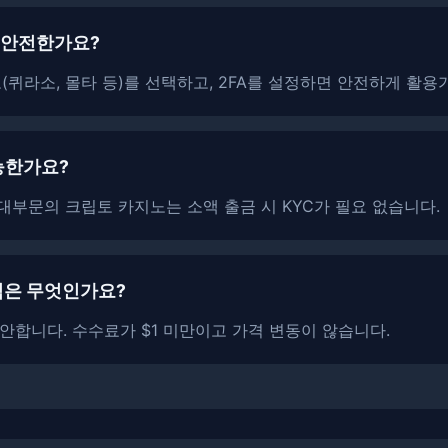
 안전한가요?
(퀴라소, 몰타 등)를 선택하고, 2FA를 설정하면 안전하게 활용
능한가요?
e 등 대부문의 크립토 카지노는 소액 출금 시 KYC가 필요 없습니다.
식은 무엇인가요?
제안합니다. ​​​​수수료가 $1 미만이고 가격 변동이 않습니다.