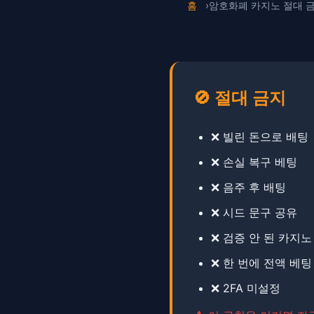
홈
암호화폐 카지노 절대 
🚫 절대 금지
❌ 빌린 돈으로 배팅
❌ 손실 복구 베팅
❌ 음주 후 배팅
❌ 시드 문구 공유
❌ 검증 안 된 카지노
❌ 한 번에 전액 베팅
❌ 2FA 미설정