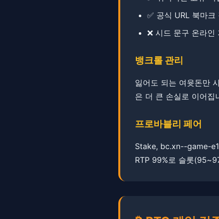
✅ 공식 URL 북마크
❌ 시드 문구 온라인
뱅크롤 관리
잃어도 되는 여윳돈만 사용
은 더 큰 손실로 이어집
프로바블리 페어
Stake, bc.xn--ga
RTP 99%로 슬롯(95