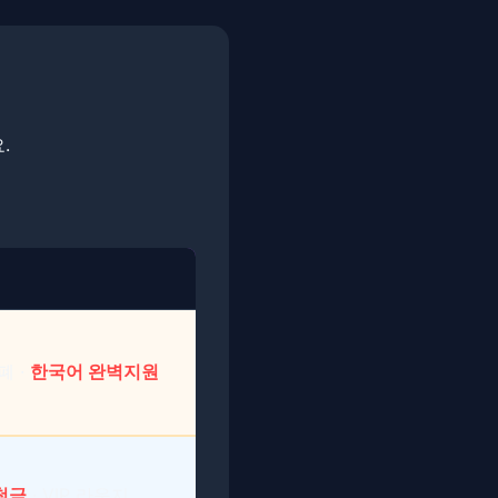
.
폐 ∙
한국어 완벽지원
첨금
∙ VIP 라운지