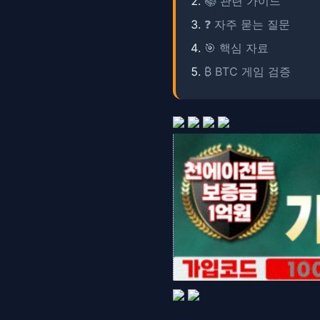
📚 관련 가이드
❓ 자주 묻는 질문
🎯 핵심 자료
₿ BTC 게임 검증