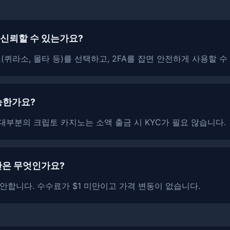
신뢰할 수 있는가요?
퀴라소, 몰타 등)를 선택하고, 2FA를 잡면 안전하게 사용할 수
능한가요?
e 등 대부분의 크립토 카지노는 소액 출금 시 KYC가 필요 않습니다.
단은 무엇인가요?
제안합니다. ​​​​수수료가 $1 미만이고 가격 변동이 없습니다.