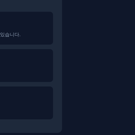
 있습니다.