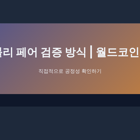
 페어 검증 방식 | 월드코인
직접적으로 공정성 확인하기