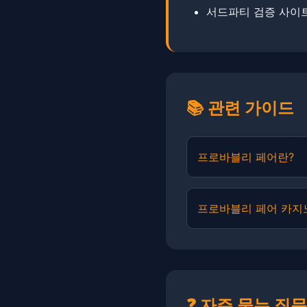
서드파티 검증 사이
📚 관련 가이드
프로바블리 페어란?
프로바블리 페어 카지
❓ 자주 묻는 질문