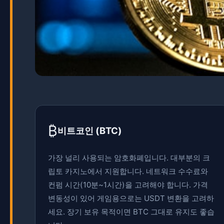
₿
비트코인 (BTC)
가장 널리 사용되는 암호화폐입니다. 대부분의 크
립토 카지노에서 지원합니다. 네트워크 수수료와
컨펌 시간(10분~1시간)을 고려해야 합니다. 가격
변동성이 있어 게임용으로는 USDT 변환을 고려하
세요. 장기 보유 목적이면 BTC 그대로 유지도 좋습