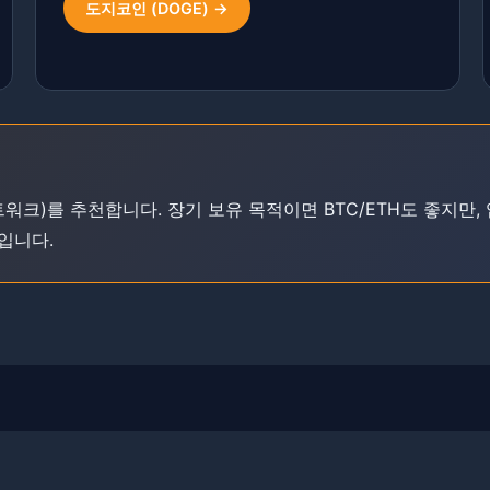
도지코인 (DOGE) →
네트워크)를 추천합니다. 장기 보유 목적이면 BTC/ETH도 좋지
택입니다.