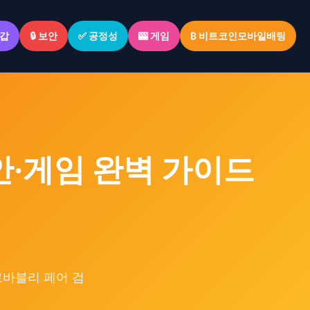
지갑
🔒 보안
✅ 공정성
🎰 게임
₿ 비트코인모바일배팅
안·게임 완벽 가이드
로바블리 페어 검