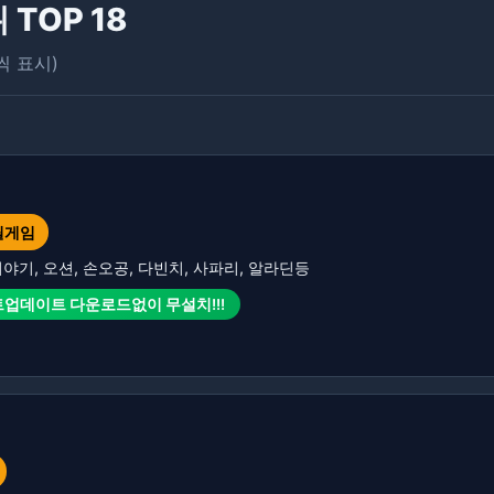
TOP 18
씩 표시)
릴게임
야기, 오션, 손오공, 다빈치, 사파리, 알라딘등
이트업데이트 다운로드없이 무설치!!!