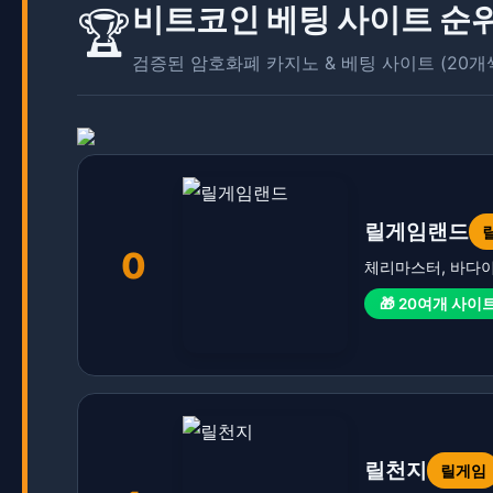
비트코인 베팅 사이트 순위 
🏆
검증된 암호화폐 카지노 & 베팅 사이트 (20개
릴게임랜드
0
체리마스터, 바다이
🎁 20여개 사
릴천지
릴게임