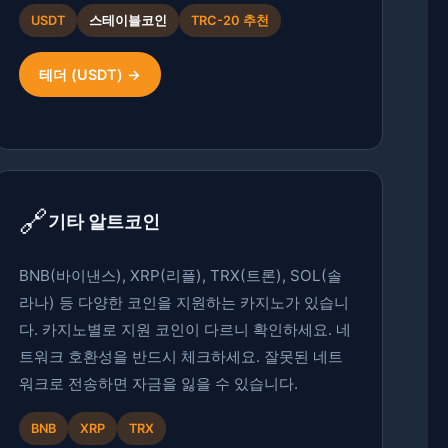
USDT
스테이블코인
TRC-20 추천
테더 (USDT) →
🔗
기타 알트코인
BNB(바이낸스), XRP(리플), TRX(트론), SOL(솔
라나) 등 다양한 코인을 지원하는 카지노가 있습니
다. 카지노별로 지원 코인이 다르니 확인하세요. 네
트워크 호환성을 반드시 체크하세요. 잘못된 네트
워크로 전송하면 자금을 잃을 수 있습니다.
BNB
XRP
TRX