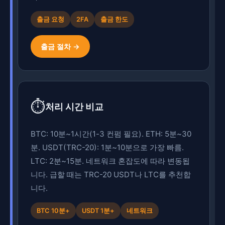
출금 요청
2FA
출금 한도
출금 절차 →
⏱️
처리 시간 비교
BTC: 10분~1시간(1-3 컨펌 필요). ETH: 5분~30
분. USDT(TRC-20): 1분~10분으로 가장 빠름.
LTC: 2분~15분. 네트워크 혼잡도에 따라 변동됩
니다. 급할 때는 TRC-20 USDT나 LTC를 추천합
니다.
BTC 10분+
USDT 1분+
네트워크