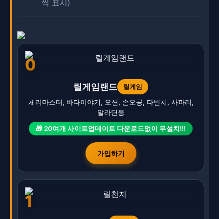
씩 표시)
0
릴게임랜드
릴게임
체리마스터, 바다이야기, 오션, 손오공, 다빈치, 사파리,
알라딘등
🎁 20여개 사이트업데이트 다운로드없이 무설치!!!
가입하기
1