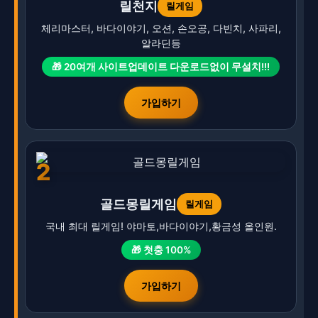
릴천지
릴게임
체리마스터, 바다이야기, 오션, 손오공, 다빈치, 사파리,
알라딘등
🎁 20여개 사이트업데이트 다운로드없이 무설치!!!
가입하기
2
골드몽릴게임
릴게임
국내 최대 릴게임! 야마토,바다이야기,황금성 올인원.
🎁 첫충 100%
가입하기