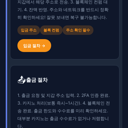
지갑에서 해당 주소로 전송. 3. 블록체인 컨펌 대
기. 4. 잔액 반영. 주소와 네트워크를 반드시 정확
히 확인하세요! 잘못 보내면 복구 불가능합니다.
입금 주소
블록 컨펌
주소 확인 필수
입금 절차 →
📤
출금 절차
1. 출금 요청 및 지갑 주소 입력. 2. 2FA 인증 완료.
3. 카지노 처리(보통 즉시~1시간). 4. 블록체인 전
송 완료. 출금 한도와 수수료를 미리 확인하세요.
대부분 카지노는 출금 수수료가 없거나 저렴합니
다.