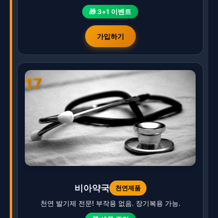
🎁 3+1 이벤트
가입하기
17
비아약국
천연제품
천연 발기제 전문! 부작용 없음. 장기복용 가능.