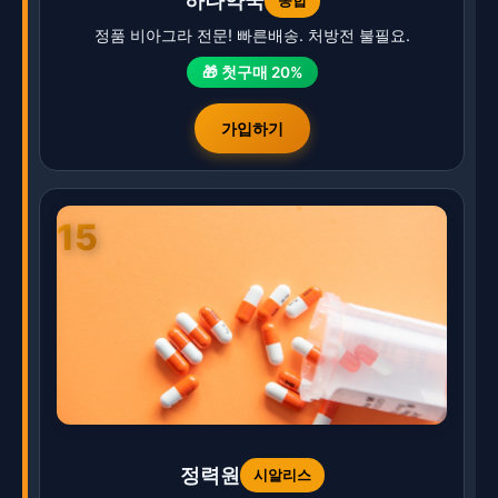
하나약국
정품 비아그라 전문! 빠른배송. 처방전 불필요.
🎁 첫구매 20%
가입하기
15
정력원
시알리스