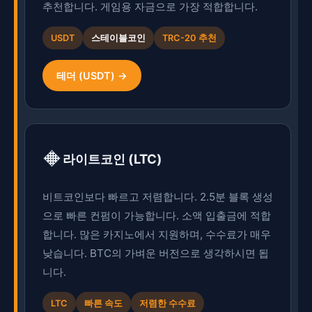
추천합니다. 게임용 자금으로 가장 적합합니다.
USDT
스테이블코인
TRC-20 추천
테더 (USDT) →
🔶
라이트코인 (LTC)
비트코인보다 빠르고 저렴합니다. 2.5분 블록 생성
으로 빠른 컨펌이 가능합니다. 소액 입출금에 적합
합니다. 많은 카지노에서 지원하며, 수수료가 매우
낮습니다. BTC의 가벼운 버전으로 생각하시면 됩
니다.
LTC
빠른 속도
저렴한 수수료