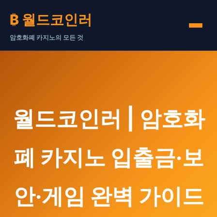
₿ 월드코인러
암호화폐 카지노의 모든 것
월드코인러 | 암호화
폐 카지노 입출금·보
안·게임 완벽 가이드