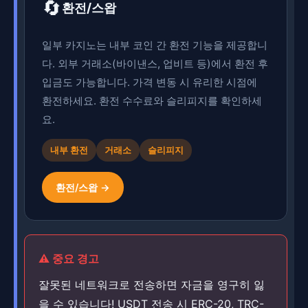
🔄
환전/스왑
일부 카지노는 내부 코인 간 환전 기능을 제공합니
다. 외부 거래소(바이낸스, 업비트 등)에서 환전 후
입금도 가능합니다. 가격 변동 시 유리한 시점에
환전하세요. 환전 수수료와 슬리피지를 확인하세
요.
내부 환전
거래소
슬리피지
환전/스왑 →
⚠️ 중요 경고
잘못된 네트워크로 전송하면 자금을 영구히 잃
을 수 있습니다! USDT 전송 시 ERC-20, TRC-