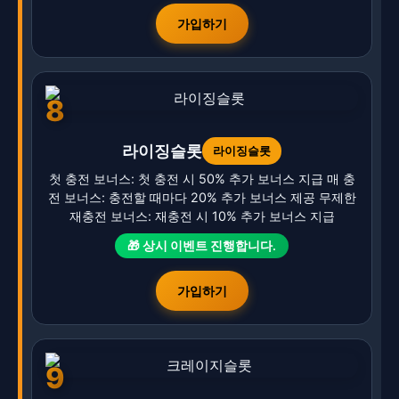
가입하기
8
라이징슬롯
라이징슬롯
첫 충전 보너스: 첫 충전 시 50% 추가 보너스 지급 매 충
전 보너스: 충전할 때마다 20% 추가 보너스 제공 무제한
재충전 보너스: 재충전 시 10% 추가 보너스 지급
🎁 상시 이벤트 진행합니다.
가입하기
9