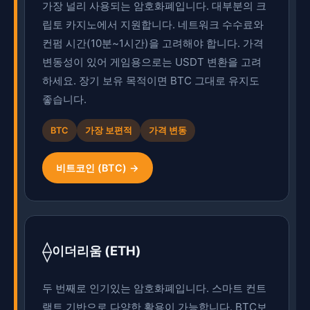
가장 널리 사용되는 암호화폐입니다. 대부분의 크
립토 카지노에서 지원합니다. 네트워크 수수료와
컨펌 시간(10분~1시간)을 고려해야 합니다. 가격
변동성이 있어 게임용으로는 USDT 변환을 고려
하세요. 장기 보유 목적이면 BTC 그대로 유지도
좋습니다.
BTC
가장 보편적
가격 변동
비트코인 (BTC) →
⟠
이더리움 (ETH)
두 번째로 인기있는 암호화폐입니다. 스마트 컨트
랙트 기반으로 다양한 활용이 가능합니다. BTC보