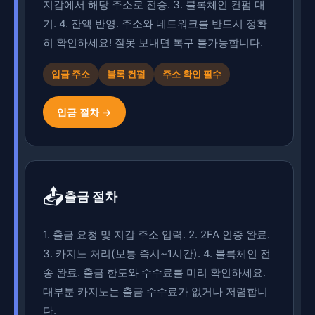
지갑에서 해당 주소로 전송. 3. 블록체인 컨펌 대
기. 4. 잔액 반영. 주소와 네트워크를 반드시 정확
히 확인하세요! 잘못 보내면 복구 불가능합니다.
입금 주소
블록 컨펌
주소 확인 필수
입금 절차 →
📤
출금 절차
1. 출금 요청 및 지갑 주소 입력. 2. 2FA 인증 완료.
3. 카지노 처리(보통 즉시~1시간). 4. 블록체인 전
송 완료. 출금 한도와 수수료를 미리 확인하세요.
대부분 카지노는 출금 수수료가 없거나 저렴합니
다.