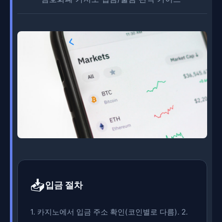
📥
입금 절차
1. 카지노에서 입금 주소 확인(코인별로 다름). 2.