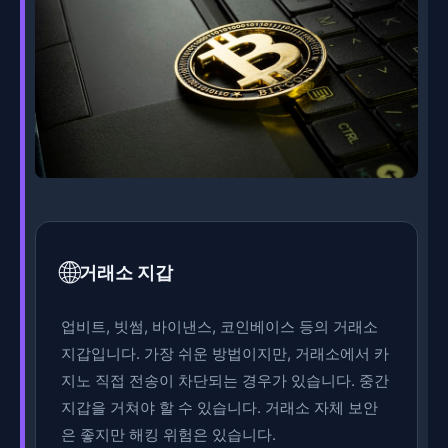
🌐
거래소 지갑
업비트, 빗썸, 바이낸스, 코인베이스 등의 거래소
지갑입니다. 가장 쉬운 방법이지만, 거래소에서 카
지노 직접 전송이 차단되는 경우가 있습니다. 중간
지갑을 거쳐야 할 수 있습니다. 거래소 자체 보안
은 좋지만 해킹 위험은 있습니다.