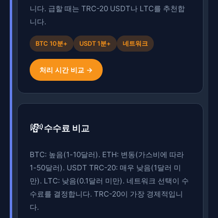
니다. 급할 때는 TRC-20 USDT나 LTC를 추천합
니다.
BTC 10분+
USDT 1분+
네트워크
처리 시간 비교 →
💸
수수료 비교
BTC: 높음(1-10달러). ETH: 변동(가스비에 따라
1-50달러). USDT TRC-20: 매우 낮음(1달러 미
만). LTC: 낮음(0.1달러 미만). 네트워크 선택이 수
수료를 결정합니다. TRC-20이 가장 경제적입니
다.