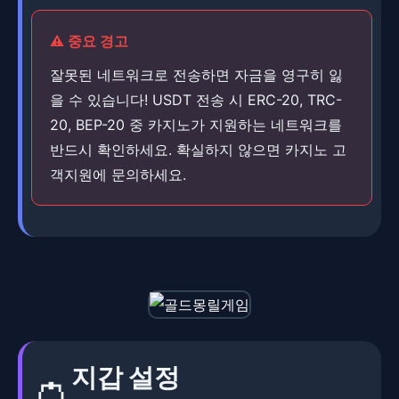
⚠️ 중요 경고
잘못된 네트워크로 전송하면 자금을 영구히 잃
을 수 있습니다! USDT 전송 시 ERC-20, TRC-
20, BEP-20 중 카지노가 지원하는 네트워크를
반드시 확인하세요. 확실하지 않으면 카지노 고
객지원에 문의하세요.
지갑 설정
👛