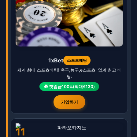
1xBet
스포츠베팅
세계 최대 스포츠베팅! 축구,농구,e스포츠. 업계 최고 배
당.
🎁 첫입금100%(최대€130)
가입하기
11