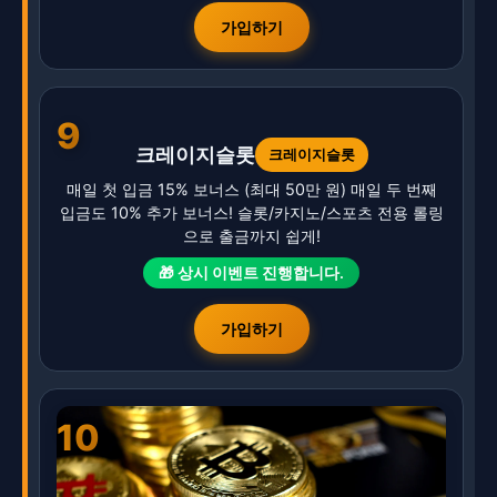
가입하기
9
크레이지슬롯
크레이지슬롯
매일 첫 입금 15% 보너스 (최대 50만 원) 매일 두 번째
입금도 10% 추가 보너스! 슬롯/카지노/스포츠 전용 롤링
으로 출금까지 쉽게!
🎁 상시 이벤트 진행합니다.
가입하기
10