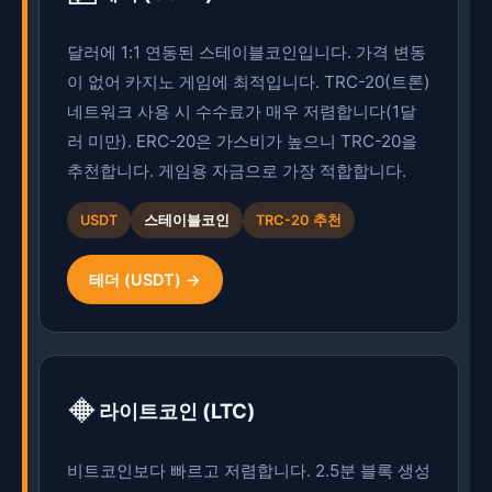
달러에 1:1 연동된 스테이블코인입니다. 가격 변동
이 없어 카지노 게임에 최적입니다. TRC-20(트론)
네트워크 사용 시 수수료가 매우 저렴합니다(1달
러 미만). ERC-20은 가스비가 높으니 TRC-20을
추천합니다. 게임용 자금으로 가장 적합합니다.
USDT
스테이블코인
TRC-20 추천
테더 (USDT) →
🔶
라이트코인 (LTC)
비트코인보다 빠르고 저렴합니다. 2.5분 블록 생성