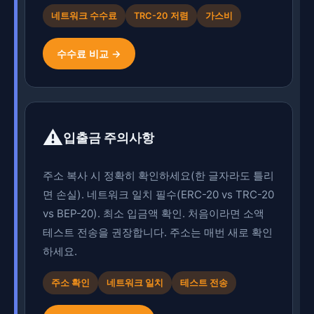
네트워크 수수료
TRC-20 저렴
가스비
수수료 비교 →
⚠️
입출금 주의사항
주소 복사 시 정확히 확인하세요(한 글자라도 틀리
면 손실). 네트워크 일치 필수(ERC-20 vs TRC-20
vs BEP-20). 최소 입금액 확인. 처음이라면 소액
테스트 전송을 권장합니다. 주소는 매번 새로 확인
하세요.
주소 확인
네트워크 일치
테스트 전송