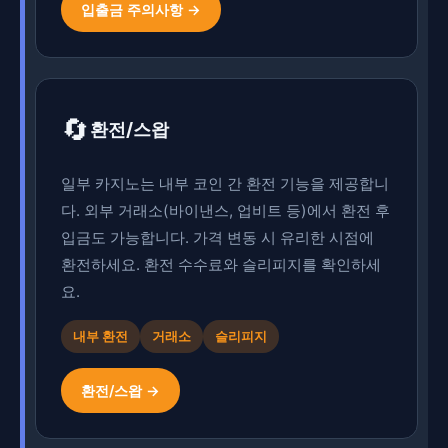
입출금 주의사항 →
🔄
환전/스왑
일부 카지노는 내부 코인 간 환전 기능을 제공합니
다. 외부 거래소(바이낸스, 업비트 등)에서 환전 후
입금도 가능합니다. 가격 변동 시 유리한 시점에
환전하세요. 환전 수수료와 슬리피지를 확인하세
요.
내부 환전
거래소
슬리피지
환전/스왑 →