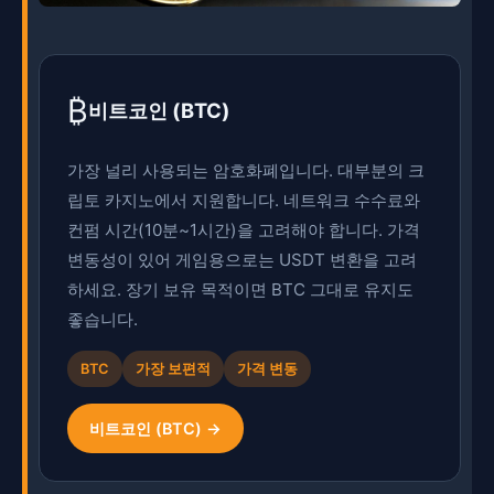
₿
비트코인 (BTC)
가장 널리 사용되는 암호화폐입니다. 대부분의 크
립토 카지노에서 지원합니다. 네트워크 수수료와
컨펌 시간(10분~1시간)을 고려해야 합니다. 가격
변동성이 있어 게임용으로는 USDT 변환을 고려
하세요. 장기 보유 목적이면 BTC 그대로 유지도
좋습니다.
BTC
가장 보편적
가격 변동
비트코인 (BTC) →