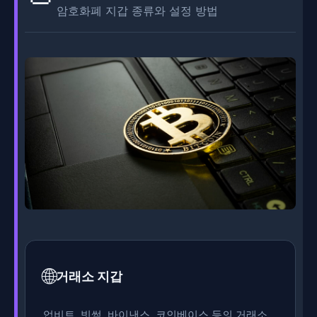
암호화폐 지갑 종류와 설정 방법
🌐
거래소 지갑
업비트, 빗썸, 바이낸스, 코인베이스 등의 거래소