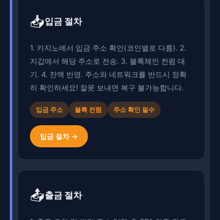
📥
입금 절차
1. 카지노에서 입금 주소 확인(코인별로 다름). 2.
지갑에서 해당 주소로 전송. 3. 블록체인 컨펌 대
기. 4. 잔액 반영. 주소와 네트워크를 반드시 정확
히 확인하세요! 잘못 보내면 복구 불가능합니다.
입금 주소
블록 컨펌
주소 확인 필수
입금 절차 →
📤
출금 절차