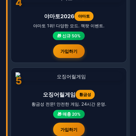
4
야마토2026
야마토
야마토 1위! 다양한 모드. 잭팟 이벤트.
🎁 신규 50%
가입하기
5
오징어릴게임
황금성
황금성 전문! 안전한 게임. 24시간 운영.
🎁 매충 20%
가입하기