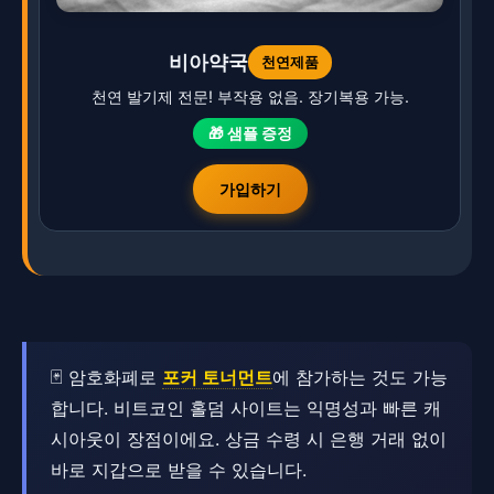
비아약국
천연제품
천연 발기제 전문! 부작용 없음. 장기복용 가능.
🎁 샘플 증정
가입하기
🃏 암호화폐로
포커 토너먼트
에 참가하는 것도 가능
합니다. 비트코인 홀덤 사이트는 익명성과 빠른 캐
시아웃이 장점이에요. 상금 수령 시 은행 거래 없이
바로 지갑으로 받을 수 있습니다.