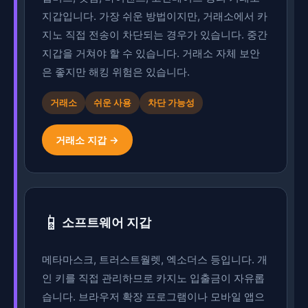
지갑입니다. 가장 쉬운 방법이지만, 거래소에서 카
지노 직접 전송이 차단되는 경우가 있습니다. 중간
지갑을 거쳐야 할 수 있습니다. 거래소 자체 보안
은 좋지만 해킹 위험은 있습니다.
거래소
쉬운 사용
차단 가능성
거래소 지갑 →
📱
소프트웨어 지갑
메타마스크, 트러스트월렛, 엑소더스 등입니다. 개
인 키를 직접 관리하므로 카지노 입출금이 자유롭
습니다. 브라우저 확장 프로그램이나 모바일 앱으