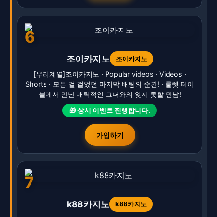
6
조이카지노
조이카지노
[우리계열]조이카지노 · Popular videos · Videos ·
Shorts · 모든 걸 걸었던 마지막 배팅의 순간! · 룰렛 테이
블에서 만난 매력적인 그녀와의 잊지 못할 만남!
🎁 상시 이벤트 진행합니다.
가입하기
7
k88카지노
k88카지노