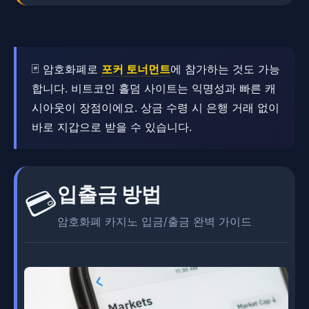
🃏 암호화폐로
포커 토너먼트
에 참가하는 것도 가능
합니다. 비트코인 홀덤 사이트는 익명성과 빠른 캐
시아웃이 장점이에요. 상금 수령 시 은행 거래 없이
바로 지갑으로 받을 수 있습니다.
입출금 방법
💳
암호화폐 카지노 입금/출금 완벽 가이드