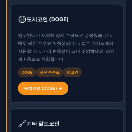
🟡
도지코인 (DOGE)
밈코인에서 시작해 결제 수단으로 성장했습니다.
매우 낮은 수수료가 장점입니다. 일부 카지노에서
지원합니다. 가격 변동성이 크니 주의하세요. 소액
재미용으로 적합합니다.
DOGE
낮은 수수료
밈코인
도지코인 (DOGE) →
🔗
기타 알트코인