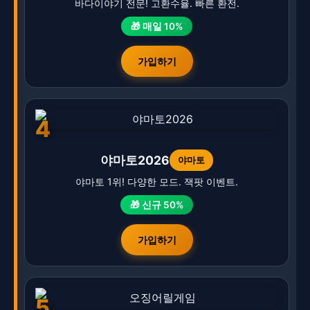
바다이야기 전문! 고환수율. 빠른 환전.
🎁 매일 10%
가입하기
4
야마토2026
야마토
야마토 1위! 다양한 모드. 잭팟 이벤트.
🎁 신규 50%
가입하기
5