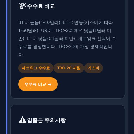
💸
수수료 비교
BTC: 높음(1-10달러). ETH: 변동(가스비에 따라
1-50달러). USDT TRC-20: 매우 낮음(1달러 미
만). LTC: 낮음(0.1달러 미만). 네트워크 선택이 수
수료를 결정합니다. TRC-20이 가장 경제적입니
다.
네트워크 수수료
TRC-20 저렴
가스비
수수료 비교 →
⚠️
입출금 주의사항