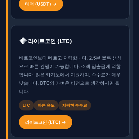
테더 (USDT) →
🔶
라이트코인 (LTC)
비트코인보다 빠르고 저렴합니다. 2.5분 블록 생성
으로 빠른 컨펌이 가능합니다. 소액 입출금에 적합
합니다. 많은 카지노에서 지원하며, 수수료가 매우
낮습니다. BTC의 가벼운 버전으로 생각하시면 됩
니다.
LTC
빠른 속도
저렴한 수수료
라이트코인 (LTC) →