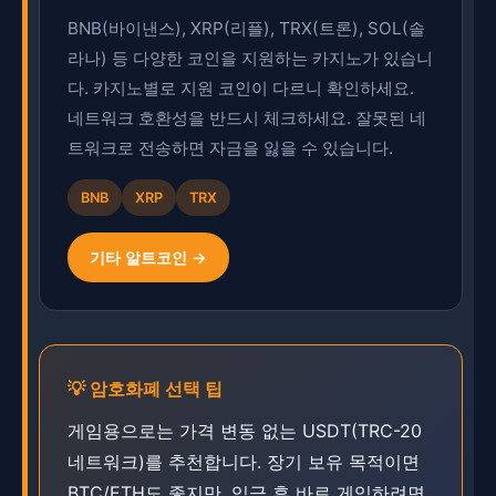
BNB(바이낸스), XRP(리플), TRX(트론), SOL(솔
라나) 등 다양한 코인을 지원하는 카지노가 있습니
다. 카지노별로 지원 코인이 다르니 확인하세요.
네트워크 호환성을 반드시 체크하세요. 잘못된 네
트워크로 전송하면 자금을 잃을 수 있습니다.
BNB
XRP
TRX
기타 알트코인 →
💡 암호화폐 선택 팁
게임용으로는 가격 변동 없는 USDT(TRC-20
네트워크)를 추천합니다. 장기 보유 목적이면
BTC/ETH도 좋지만, 입금 후 바로 게임하려면