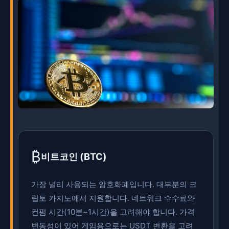
₿
비트코인 (BTC)
가장 널리 사용되는 암호화폐입니다. 대부분의 크
립토 카지노에서 지원합니다. 네트워크 수수료와
컨펌 시간(10분~1시간)을 고려해야 합니다. 가격
변동성이 있어 게임용으로는 USDT 변환을 고려