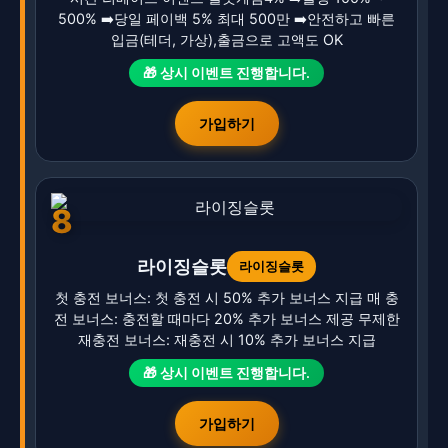
500% ➡️당일 페이백 5% 최대 500만 ➡️안전하고 빠른
입금(테더, 가상),출금으로 고액도 OK
🎁 상시 이벤트 진행합니다.
가입하기
8
라이징슬롯
라이징슬롯
첫 충전 보너스: 첫 충전 시 50% 추가 보너스 지급 매 충
전 보너스: 충전할 때마다 20% 추가 보너스 제공 무제한
재충전 보너스: 재충전 시 10% 추가 보너스 지급
🎁 상시 이벤트 진행합니다.
가입하기