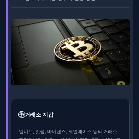
🌐
거래소 지갑
업비트, 빗썸, 바이낸스, 코인베이스 등의 거래소