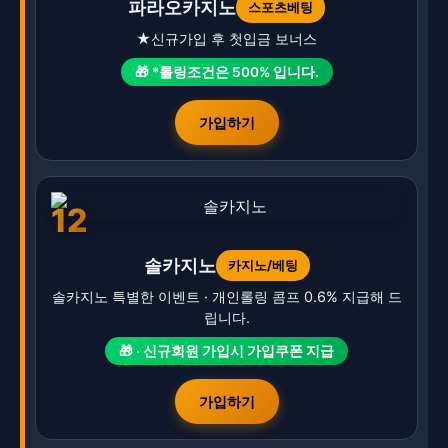
파라오카지노
스포츠베팅
★신규가입 후 첫입금 보너스
🎁 *롤링조건은 500% 입니다.
가입하기
12
솔카지노
카지노/베팅
솔카지노 특별한 이벤트 · 개인롤링 콤프 0.6% 지급해 드
립니다.
🎁 · 신규회원 가입시 가입쿠폰 지급
가입하기