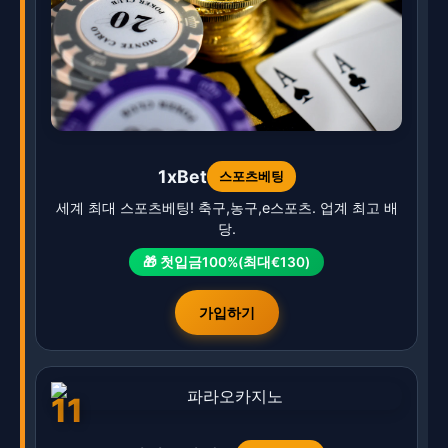
1xBet
스포츠베팅
세계 최대 스포츠베팅! 축구,농구,e스포츠. 업계 최고 배
당.
🎁 첫입금100%(최대€130)
가입하기
11