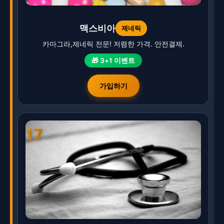
맥스비아
제네릭
카마그라,제네릭 전문! 저렴한 가격. 안전결제.
🎁 3+1 이벤트
가입하기
17