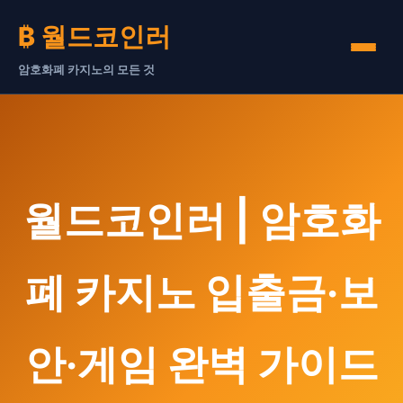
₿ 월드코인러
암호화폐 카지노의 모든 것
월드코인러 | 암호화
폐 카지노 입출금·보
안·게임 완벽 가이드