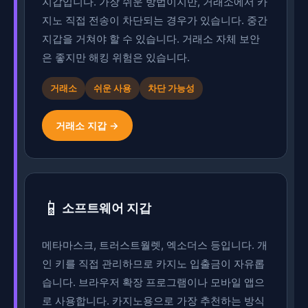
지갑입니다. 가장 쉬운 방법이지만, 거래소에서 카
지노 직접 전송이 차단되는 경우가 있습니다. 중간
지갑을 거쳐야 할 수 있습니다. 거래소 자체 보안
은 좋지만 해킹 위험은 있습니다.
거래소
쉬운 사용
차단 가능성
거래소 지갑 →
📱
소프트웨어 지갑
메타마스크, 트러스트월렛, 엑소더스 등입니다. 개
인 키를 직접 관리하므로 카지노 입출금이 자유롭
습니다. 브라우저 확장 프로그램이나 모바일 앱으
로 사용합니다. 카지노용으로 가장 추천하는 방식