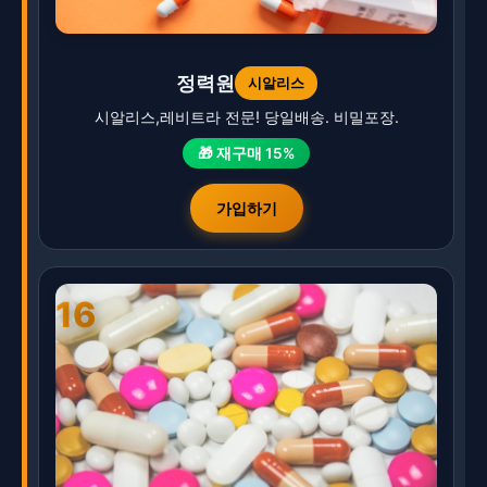
정력원
시알리스
시알리스,레비트라 전문! 당일배송. 비밀포장.
🎁 재구매 15%
가입하기
16