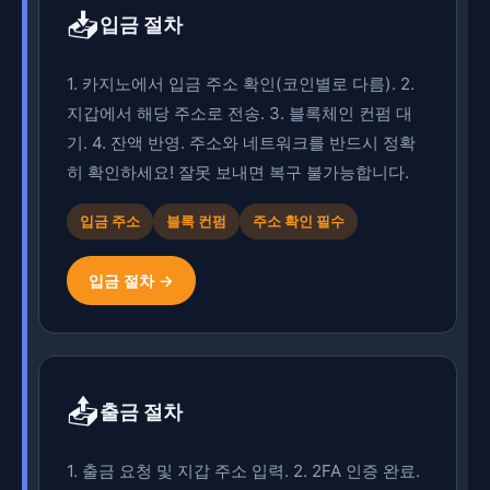
📥
입금 절차
1. 카지노에서 입금 주소 확인(코인별로 다름). 2.
지갑에서 해당 주소로 전송. 3. 블록체인 컨펌 대
기. 4. 잔액 반영. 주소와 네트워크를 반드시 정확
히 확인하세요! 잘못 보내면 복구 불가능합니다.
입금 주소
블록 컨펌
주소 확인 필수
입금 절차 →
📤
출금 절차
1. 출금 요청 및 지갑 주소 입력. 2. 2FA 인증 완료.