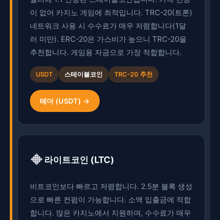
이 없어 카지노 게임에 최적입니다. TRC-20(트론)
네트워크 사용 시 수수료가 매우 저렴합니다(1달
러 미만). ERC-20은 가스비가 높으니 TRC-20을
추천합니다. 게임용 자금으로 가장 적합합니다.
USDT
스테이블코인
TRC-20 추천
테더 (USDT) →
🔶
라이트코인 (LTC)
비트코인보다 빠르고 저렴합니다. 2.5분 블록 생성
으로 빠른 컨펌이 가능합니다. 소액 입출금에 적합
합니다. 많은 카지노에서 지원하며, 수수료가 매우