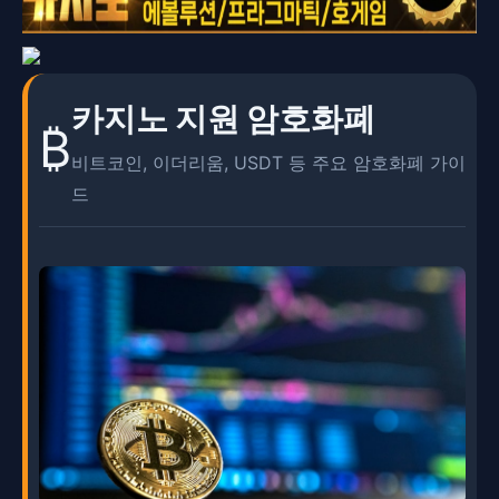
카지노 지원 암호화폐
₿
비트코인, 이더리움, USDT 등 주요 암호화폐 가이
드