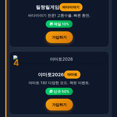
릴짱릴게임
바다이야기
바다이야기 전문! 고환수율. 빠른 환전.
🎁 매일 10%
가입하기
4
야마토2026
야마토
야마토 1위! 다양한 모드. 잭팟 이벤트.
🎁 신규 50%
가입하기