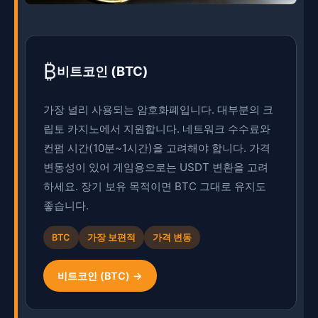
₿
비트코인 (BTC)
가장 널리 사용되는 암호화폐입니다. 대부분의 크
립토 카지노에서 지원합니다. 네트워크 수수료와
컨펌 시간(10분~1시간)을 고려해야 합니다. 가격
변동성이 있어 게임용으로는 USDT 변환을 고려
하세요. 장기 보유 목적이면 BTC 그대로 유지도
좋습니다.
BTC
가장 보편적
가격 변동
비트코인 (BTC) →