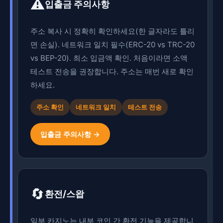
⚠️
입출금 주의사항
주소 복사 시 정확히 확인하세요(한 글자라도 틀리
면 손실). 네트워크 일치 필수(ERC-20 vs TRC-20
vs BEP-20). 최소 입금액 확인. 처음이라면 소액
테스트 전송을 권장합니다. 주소는 매번 새로 확인
하세요.
주소 확인
네트워크 일치
테스트 전송
입출금 주의사항 →
🔄
환전/스왑
일부 카지노는 내부 코인 간 환전 기능을 제공합니