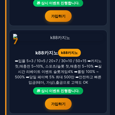
🎁 상시 이벤트 진행합니다.
가입하기
7
k88카지노
k88카지노
➡️입플 5+3 / 10+5 / 20+7 / 30+10 / 50+15 ➡️카지노
첫,매충전 5~10%, 스포츠/슬롯 첫,매충전 5~10% ➡️실
시간 리베이트 이벤트 슬롯게임4% ➡️롤링 100% ~
500% ➡️당일 페이백 5% 최대 500만 ➡️안전하고 빠른
입금(테더, 가상),출금으로 고액도 OK
🎁 상시 이벤트 진행합니다.
가입하기