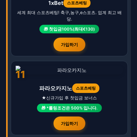
1xBet
스포츠베팅
세계 최대 스포츠베팅! 축구,농구,e스포츠. 업계 최고 배
당.
🎁 첫입금100%(최대€130)
가입하기
11
파라오카지노
스포츠베팅
★신규가입 후 첫입금 보너스
🎁 *롤링조건은 500% 입니다.
가입하기