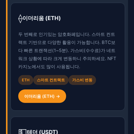
⟠
이더리움 (ETH)
두 번째로 인기있는 암호화폐입니다. 스마트 컨트
랙트 기반으로 다양한 활용이 가능합니다. BTC보
다 빠른 트랜잭션(1~5분). 가스비(수수료)가 네트
워크 상황에 따라 크게 변동하니 주의하세요. NFT
카지노에서도 많이 사용됩니다.
ETH
스마트 컨트랙트
가스비 변동
이더리움 (ETH) →
💵
테더 (USDT)