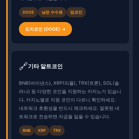
DOGE
낮은 수수료
밈코인
도지코인 (DOGE) →
🔗
기타 알트코인
BNB(바이낸스), XRP(리플), TRX(트론), SOL(솔
라나) 등 다양한 코인을 지원하는 카지노가 있습니
다. 카지노별로 지원 코인이 다르니 확인하세요.
네트워크 호환성을 반드시 체크하세요. 잘못된 네
트워크로 전송하면 자금을 잃을 수 있습니다.
BNB
XRP
TRX