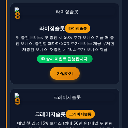
8
라이징슬롯
라이징슬롯
첫 충전 보너스: 첫 충전 시 50% 추가 보너스 지급 매 충
전 보너스: 충전할 때마다 20% 추가 보너스 제공 무제한
재충전 보너스: 재충전 시 10% 추가 보너스 지급
🎁 상시 이벤트 진행합니다.
가입하기
9
크레이지슬롯
크레이지슬롯
매일 첫 입금 15% 보너스 (최대 50만 원) 매일 두 번째