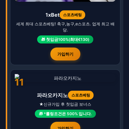
1xBet
스포츠베팅
세계 최대 스포츠베팅! 축구,농구,e스포츠. 업계 최고 배
당.
🎁 첫입금100%(최대€130)
가입하기
11
파라오카지노
스포츠베팅
★신규가입 후 첫입금 보너스
🎁 *롤링조건은 500% 입니다.
가입하기