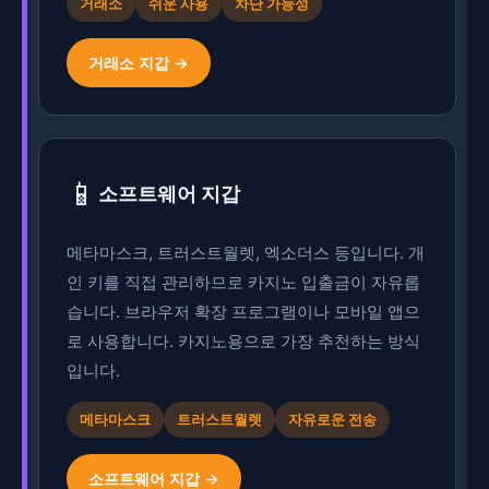
거래소
쉬운 사용
차단 가능성
거래소 지갑 →
📱
소프트웨어 지갑
메타마스크, 트러스트월렛, 엑소더스 등입니다. 개
인 키를 직접 관리하므로 카지노 입출금이 자유롭
습니다. 브라우저 확장 프로그램이나 모바일 앱으
로 사용합니다. 카지노용으로 가장 추천하는 방식
입니다.
메타마스크
트러스트월렛
자유로운 전송
소프트웨어 지갑 →