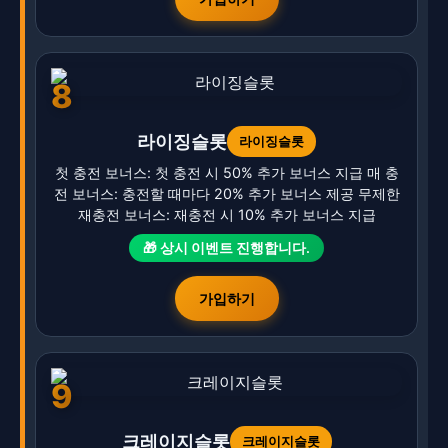
8
라이징슬롯
라이징슬롯
첫 충전 보너스: 첫 충전 시 50% 추가 보너스 지급 매 충
전 보너스: 충전할 때마다 20% 추가 보너스 제공 무제한
재충전 보너스: 재충전 시 10% 추가 보너스 지급
🎁 상시 이벤트 진행합니다.
가입하기
9
크레이지슬롯
크레이지슬롯