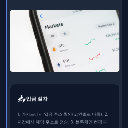
📥
입금 절차
1. 카지노에서 입금 주소 확인(코인별로 다름). 2.
지갑에서 해당 주소로 전송. 3. 블록체인 컨펌 대