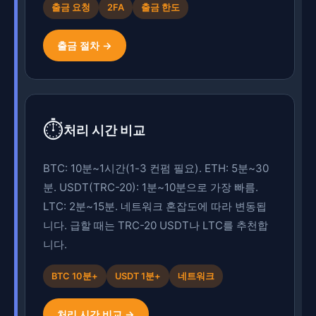
출금 요청
2FA
출금 한도
출금 절차 →
⏱️
처리 시간 비교
BTC: 10분~1시간(1-3 컨펌 필요). ETH: 5분~30
분. USDT(TRC-20): 1분~10분으로 가장 빠름.
LTC: 2분~15분. 네트워크 혼잡도에 따라 변동됩
니다. 급할 때는 TRC-20 USDT나 LTC를 추천합
니다.
BTC 10분+
USDT 1분+
네트워크
처리 시간 비교 →