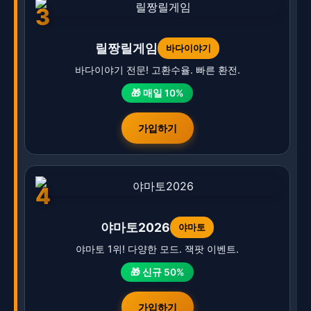
3
릴짱릴게임
바다이야기
바다이야기 전문! 고환수율. 빠른 환전.
🎁 매일 10%
가입하기
4
야마토2026
야마토
야마토 1위! 다양한 모드. 잭팟 이벤트.
🎁 신규 50%
가입하기