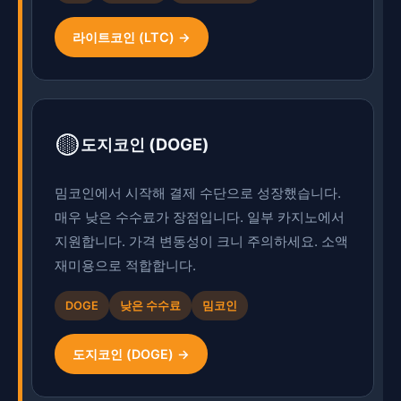
라이트코인 (LTC) →
🟡
도지코인 (DOGE)
밈코인에서 시작해 결제 수단으로 성장했습니다.
매우 낮은 수수료가 장점입니다. 일부 카지노에서
지원합니다. 가격 변동성이 크니 주의하세요. 소액
재미용으로 적합합니다.
DOGE
낮은 수수료
밈코인
도지코인 (DOGE) →