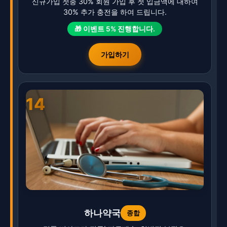
신규가입 첫충 30% 회원 가입 후 첫 입금액에 대하여
30% 추가 충전을 하여 드립니다.
🎁 이벤트 5% 진행합니다.
가입하기
14
하나약국
종합