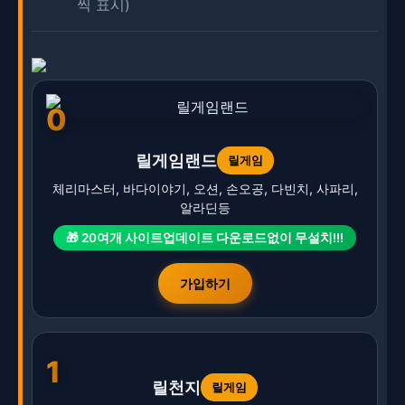
씩 표시)
0
릴게임랜드
릴게임
체리마스터, 바다이야기, 오션, 손오공, 다빈치, 사파리,
알라딘등
🎁 20여개 사이트업데이트 다운로드없이 무설치!!!
가입하기
1
릴천지
릴게임