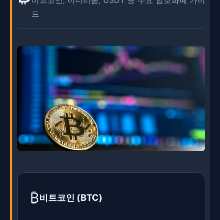
비트코인, 이더리움, USDT 등 주요 암호화폐 가이
드
₿
비트코인 (BTC)