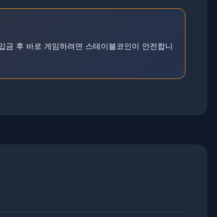
만, 입금 후 바로 게임하려면 스테이블코인이 안전합니