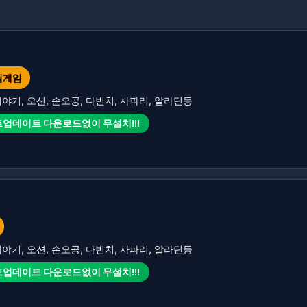
릴게임
야기, 오션, 손오공, 다빈치, 사파리, 알라딘등
이트업데이트 다운로드없이 무설치!!!
야기, 오션, 손오공, 다빈치, 사파리, 알라딘등
이트업데이트 다운로드없이 무설치!!!