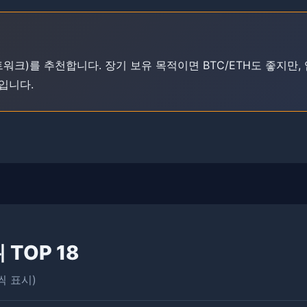
네트워크)를 추천합니다. 장기 보유 목적이면 BTC/ETH도 좋지
택입니다.
TOP 18
씩 표시)