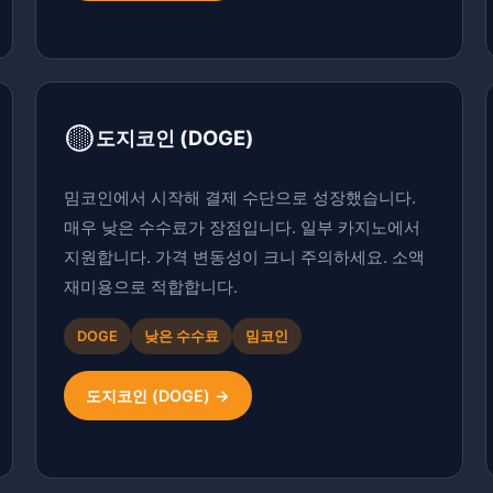
🟡
도지코인 (DOGE)
밈코인에서 시작해 결제 수단으로 성장했습니다.
매우 낮은 수수료가 장점입니다. 일부 카지노에서
지원합니다. 가격 변동성이 크니 주의하세요. 소액
재미용으로 적합합니다.
DOGE
낮은 수수료
밈코인
도지코인 (DOGE) →