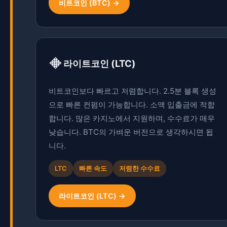
비트코인 (BTC) →
🔶
라이트코인 (LTC)
비트코인보다 빠르고 저렴합니다. 2.5분 블록 생성
으로 빠른 컨펌이 가능합니다. 소액 입출금에 적합
합니다. 많은 카지노에서 지원하며, 수수료가 매우
낮습니다. BTC의 가벼운 버전으로 생각하시면 됩
니다.
LTC
빠른 속도
저렴한 수수료
라이트코인 (LTC) →