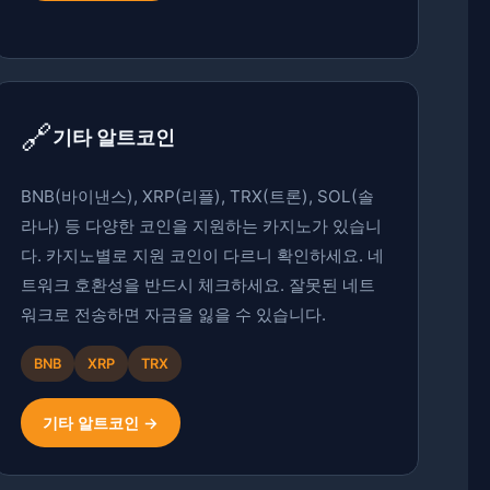
🔗
기타 알트코인
BNB(바이낸스), XRP(리플), TRX(트론), SOL(솔
라나) 등 다양한 코인을 지원하는 카지노가 있습니
다. 카지노별로 지원 코인이 다르니 확인하세요. 네
트워크 호환성을 반드시 체크하세요. 잘못된 네트
워크로 전송하면 자금을 잃을 수 있습니다.
BNB
XRP
TRX
기타 알트코인 →