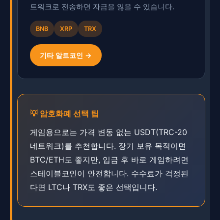
트워크로 전송하면 자금을 잃을 수 있습니다.
BNB
XRP
TRX
기타 알트코인 →
💡 암호화폐 선택 팁
게임용으로는 가격 변동 없는 USDT(TRC-20
네트워크)를 추천합니다. 장기 보유 목적이면
BTC/ETH도 좋지만, 입금 후 바로 게임하려면
스테이블코인이 안전합니다. 수수료가 걱정된
다면 LTC나 TRX도 좋은 선택입니다.