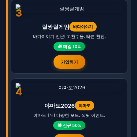
3
릴짱릴게임
바다이야기
바다이야기 전문! 고환수율. 빠른 환전.
🎁 매일 10%
가입하기
4
야마토2026
야마토
야마토 1위! 다양한 모드. 잭팟 이벤트.
🎁 신규 50%