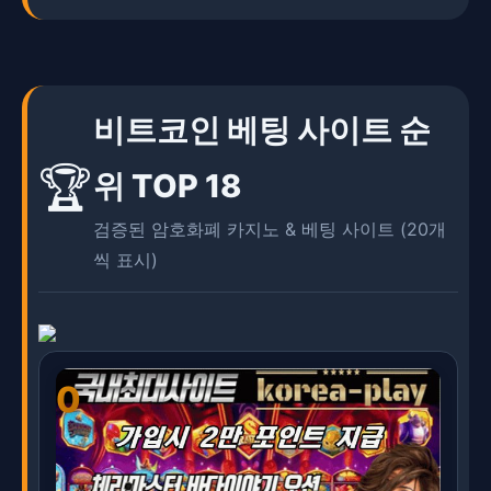
비트코인 베팅 사이트 순
🏆
위 TOP 18
검증된 암호화폐 카지노 & 베팅 사이트 (20개
씩 표시)
0