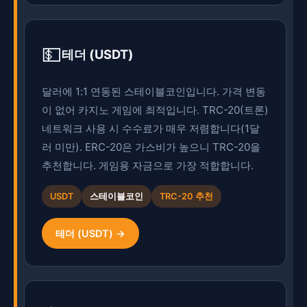
💵
테더 (USDT)
달러에 1:1 연동된 스테이블코인입니다. 가격 변동
이 없어 카지노 게임에 최적입니다. TRC-20(트론)
네트워크 사용 시 수수료가 매우 저렴합니다(1달
러 미만). ERC-20은 가스비가 높으니 TRC-20을
추천합니다. 게임용 자금으로 가장 적합합니다.
USDT
스테이블코인
TRC-20 추천
테더 (USDT) →