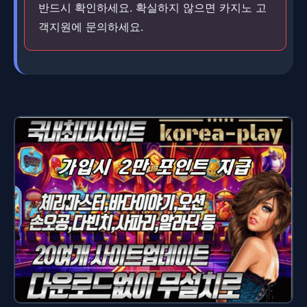
반드시 확인하세요. 확실하지 않으면 카지노 고
객지원에 문의하세요.