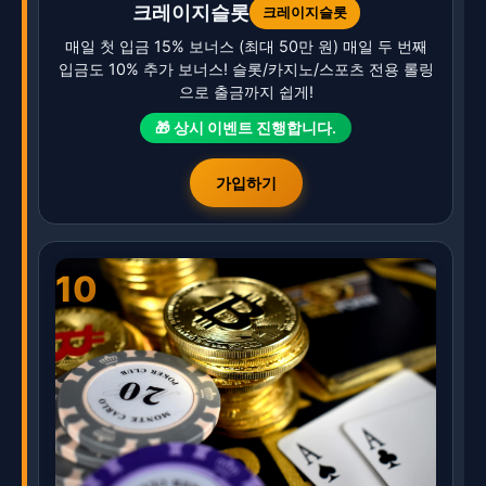
크레이지슬롯
크레이지슬롯
매일 첫 입금 15% 보너스 (최대 50만 원) 매일 두 번째
입금도 10% 추가 보너스! 슬롯/카지노/스포츠 전용 롤링
으로 출금까지 쉽게!
🎁 상시 이벤트 진행합니다.
가입하기
10