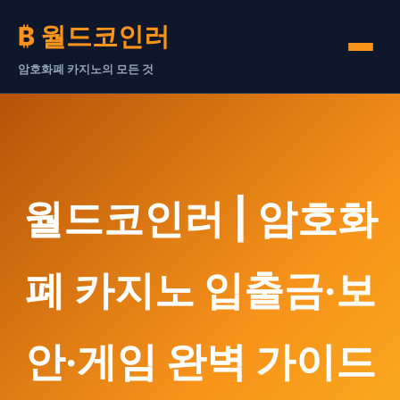
₿ 월드코인러
암호화폐 카지노의 모든 것
월드코인러 | 암호화
폐 카지노 입출금·보
안·게임 완벽 가이드