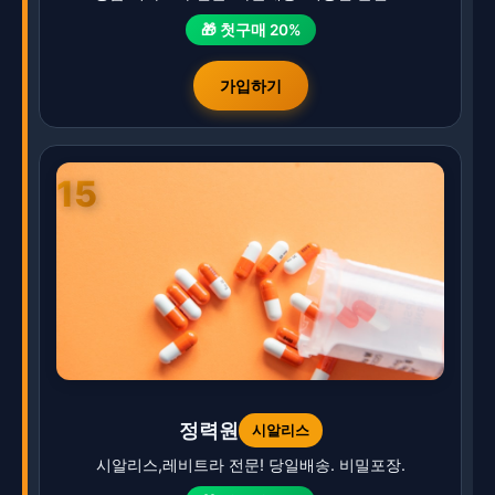
🎁 첫구매 20%
가입하기
15
정력원
시알리스
시알리스,레비트라 전문! 당일배송. 비밀포장.