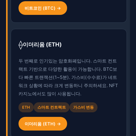
비트코인 (BTC) →
⟠
이더리움 (ETH)
두 번째로 인기있는 암호화폐입니다. 스마트 컨트
랙트 기반으로 다양한 활용이 가능합니다. BTC보
다 빠른 트랜잭션(1~5분). 가스비(수수료)가 네트
워크 상황에 따라 크게 변동하니 주의하세요. NFT
카지노에서도 많이 사용됩니다.
ETH
스마트 컨트랙트
가스비 변동
이더리움 (ETH) →