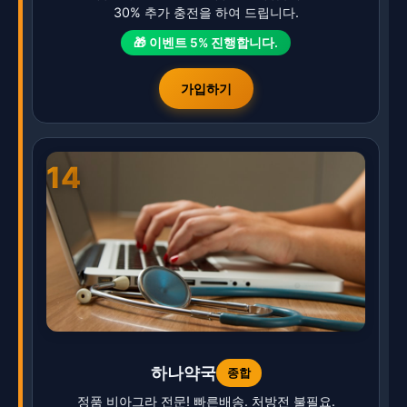
30% 추가 충전을 하여 드립니다.
🎁 이벤트 5% 진행합니다.
가입하기
14
하나약국
종합
정품 비아그라 전문! 빠른배송. 처방전 불필요.