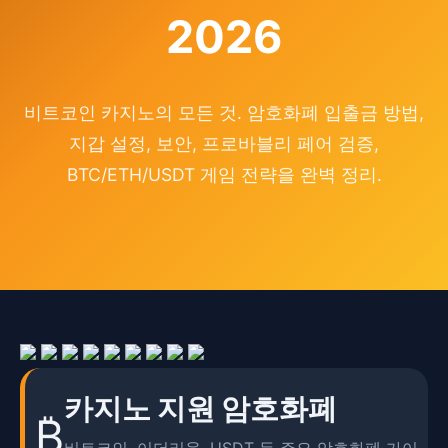
2026
비트코인 카지노의 모든 것. 암호화폐 입출금 방법,
지갑 설정, 보안, 프로바블리 페어 검증,
BTC/ETH/USDT 게임 전략을 완벽 정리.
카지노 지원 암호화폐
₿