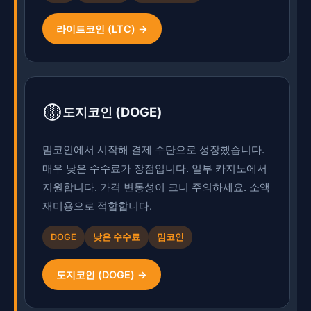
라이트코인 (LTC) →
🟡
도지코인 (DOGE)
밈코인에서 시작해 결제 수단으로 성장했습니다.
매우 낮은 수수료가 장점입니다. 일부 카지노에서
지원합니다. 가격 변동성이 크니 주의하세요. 소액
재미용으로 적합합니다.
DOGE
낮은 수수료
밈코인
도지코인 (DOGE) →