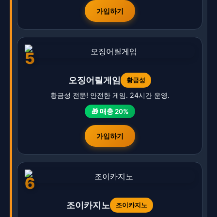
가입하기
5
오징어릴게임
황금성
황금성 전문! 안전한 게임. 24시간 운영.
🎁 매충 20%
가입하기
6
조이카지노
조이카지노