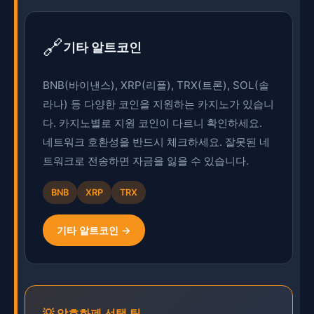
🔗
기타 알트코인
BNB(바이낸스), XRP(리플), TRX(트론), SOL(솔
라나) 등 다양한 코인을 지원하는 카지노가 있습니
다. 카지노별로 지원 코인이 다르니 확인하세요.
네트워크 호환성을 반드시 체크하세요. 잘못된 네
트워크로 전송하면 자금을 잃을 수 있습니다.
BNB
XRP
TRX
기타 알트코인 →
💡 암호화폐 선택 팁