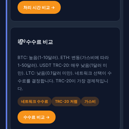
처리 시간 비교 →
💸
수수료 비교
BTC: 높음(1-10달러). ETH: 변동(가스비에 따라
1-50달러). USDT TRC-20: 매우 낮음(1달러 미
만). LTC: 낮음(0.1달러 미만). 네트워크 선택이 수
수료를 결정합니다. TRC-20이 가장 경제적입니
다.
네트워크 수수료
TRC-20 저렴
가스비
수수료 비교 →