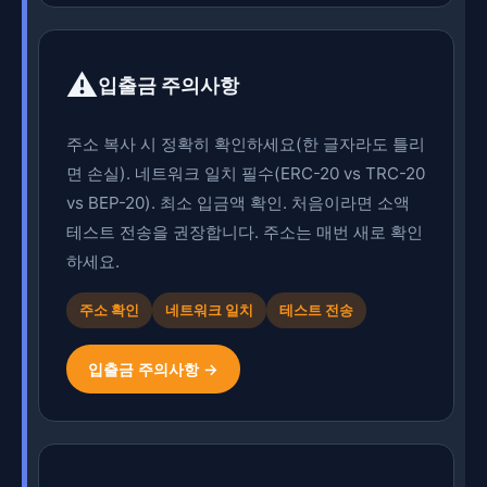
⚠️
입출금 주의사항
주소 복사 시 정확히 확인하세요(한 글자라도 틀리
면 손실). 네트워크 일치 필수(ERC-20 vs TRC-20
vs BEP-20). 최소 입금액 확인. 처음이라면 소액
테스트 전송을 권장합니다. 주소는 매번 새로 확인
하세요.
주소 확인
네트워크 일치
테스트 전송
입출금 주의사항 →