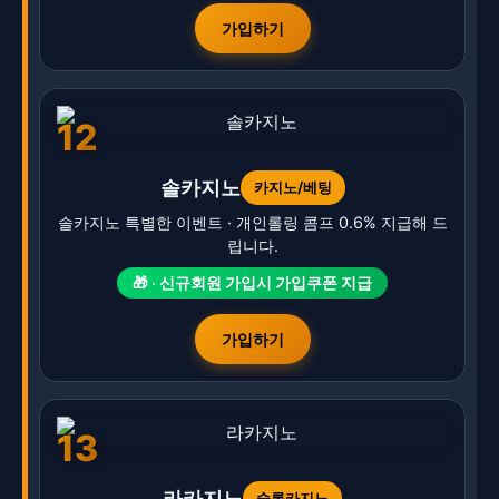
가입하기
12
솔카지노
카지노/베팅
솔카지노 특별한 이벤트 · 개인롤링 콤프 0.6% 지급해 드
립니다.
🎁 · 신규회원 가입시 가입쿠폰 지급
가입하기
13
라카지노
슬롯카지노