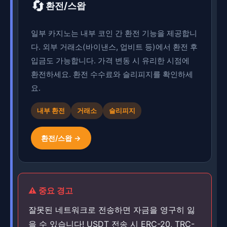
🔄
환전/스왑
일부 카지노는 내부 코인 간 환전 기능을 제공합니
다. 외부 거래소(바이낸스, 업비트 등)에서 환전 후
입금도 가능합니다. 가격 변동 시 유리한 시점에
환전하세요. 환전 수수료와 슬리피지를 확인하세
요.
내부 환전
거래소
슬리피지
환전/스왑 →
⚠️ 중요 경고
잘못된 네트워크로 전송하면 자금을 영구히 잃
을 수 있습니다! USDT 전송 시 ERC-20, TRC-