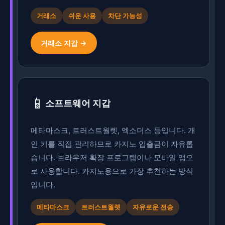
거래소
쉬운 사용
차단 가능성
거래소 지갑 →
📱
소프트웨어 지갑
메타마스크, 트러스트월렛, 엑소더스 등입니다. 개
인 키를 직접 관리하므로 카지노 입출금이 자유롭
습니다. 브라우저 확장 프로그램이나 모바일 앱으
로 사용합니다. 카지노용으로 가장 추천하는 방식
입니다.
메타마스크
트러스트월렛
자유로운 전송